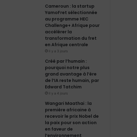
m
Cameroun : la startup
YamoFret sélectionnée
au programme HEC
Challenge+ Afrique pour
accélérer la
transformation du fret
en Afrique centrale
il y a 3 jours
Créé par l’humain :
pourquoi notre plus
grand avantage à l’ère
de l’IA reste humain, par
Edward Tatchim
il y a 4 jours
Wangari Maathai : la
première africaine à
recevoir le prix Nobel de
la paix pour son action
en faveur de
l’environnement