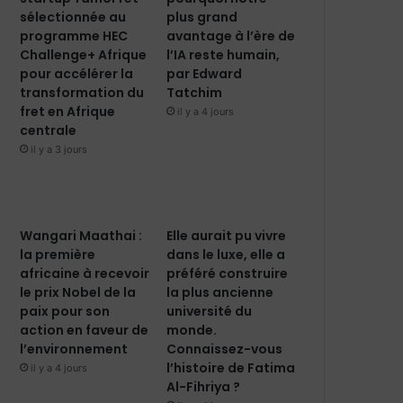
sélectionnée au
plus grand
programme HEC
avantage à l’ère de
Challenge+ Afrique
l’IA reste humain,
pour accélérer la
par Edward
transformation du
Tatchim
fret en Afrique
il y a 4 jours
centrale
il y a 3 jours
Wangari Maathai :
Elle aurait pu vivre
la première
dans le luxe, elle a
africaine à recevoir
préféré construire
le prix Nobel de la
la plus ancienne
paix pour son
université du
action en faveur de
monde.
l’environnement
Connaissez-vous
l’histoire de Fatima
il y a 4 jours
Al-Fihriya ?