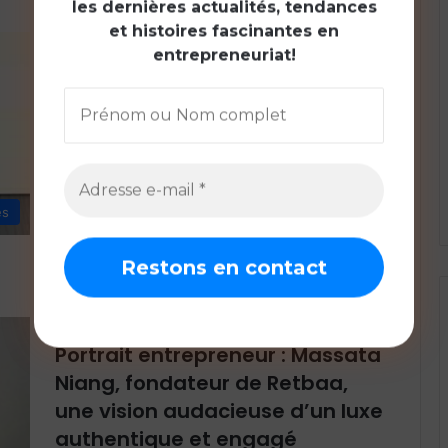
les dernières actualités, tendances
et histoires fascinantes en
danielle
février 7, 2025
0
entrepreneuriat!
Échos de la diaspora : Khaled
Igué, un symbole de la nouvelle
Afrique
Crédit photo-AfricaPresse.Paris Économiste et
banquier d’affaires, Khaled Igué a développé une
solide expertise de plus de 15 années d’expérience
es
dans…
Lire la suite »
The Africa Business Index
janvier 28, 2025
0
Portrait entrepreneur : Massata
Niang, fondateur de Retbaa,
une vision audacieuse d’un luxe
authentique et engagé