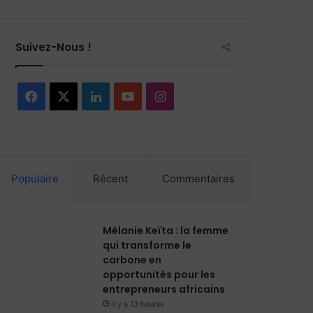
Suivez-Nous !
F
X
L
Y
I
a
i
o
n
c
n
u
s
Populaire
Récent
Commentaires
e
k
T
t
b
e
u
a
Mélanie Keïta : la femme
o
d
b
g
qui transforme le
carbone en
o
i
e
r
opportunités pour les
entrepreneurs africains
k
n
a
il y a 13 heures