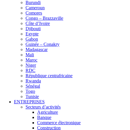
Burundi
Cameroun
Comores
Congo – Brazzaville
Côte d’Ivoire
Djibouti
Egypte
Gabon
Guinée – Conakry
Madagascar
Mali
Maroc
Niger
RDC
République centrafricaine
Rwanda
Sénégal
Togo
Tunisie
ENTREPRISES
Secteurs d’activités
Agriculture
Banque
Commerce électronique
Construction