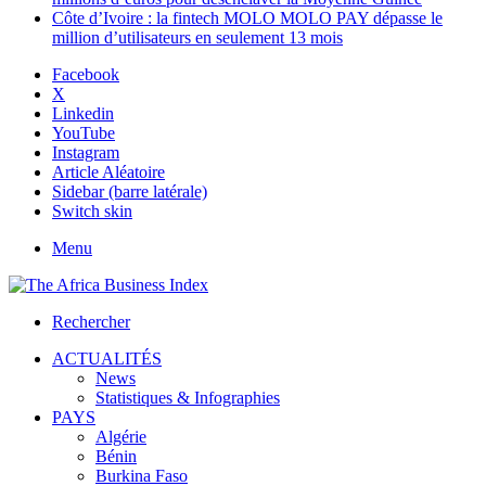
Côte d’Ivoire : la fintech MOLO MOLO PAY dépasse le
million d’utilisateurs en seulement 13 mois
Facebook
X
Linkedin
YouTube
Instagram
Article Aléatoire
Sidebar (barre latérale)
Switch skin
Menu
Rechercher
ACTUALITÉS
News
Statistiques & Infographies
PAYS
Algérie
Bénin
Burkina Faso