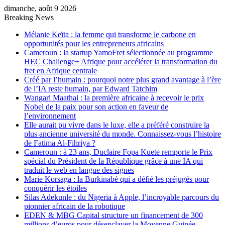
dimanche, août 9 2026
Breaking News
Mélanie Keïta : la femme qui transforme le carbone en
opportunités pour les entrepreneurs africains
Cameroun : la startup YamoFret sélectionnée au programme
HEC Challenge+ Afrique pour accélérer la transformation du
fret en Afrique centrale
Créé par l’humain : pourquoi notre plus grand avantage à l’ère
de l’IA reste humain, par Edward Tatchim
Wangari Maathai : la première africaine à recevoir le prix
Nobel de la paix pour son action en faveur de
l’environnement
Elle aurait pu vivre dans le luxe, elle a préféré construire la
plus ancienne université du monde. Connaissez-vous l’histoire
de Fatima Al-Fihriya ?
Cameroun : à 23 ans, Duclaire Fopa Kuete remporte le Prix
spécial du Président de la République grâce à une IA qui
traduit le web en langue des signes
Marie Korsaga : la Burkinabè qui a défié les préjugés pour
conquérir les étoiles
Silas Adekunle : du Nigeria à Apple, l’incroyable parcours du
pionnier africain de la robotique
EDEN & MBG Capital structure un financement de 300
millions d’euros pour désenclaver la Moyenne Guinée