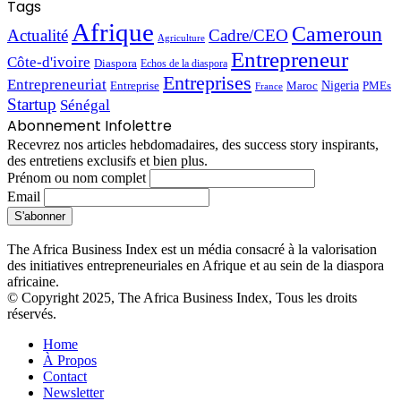
Tags
Afrique
Cameroun
Actualité
Cadre/CEO
Agriculture
Entrepreneur
Côte-d'ivoire
Diaspora
Echos de la diaspora
Entreprises
Entrepreneuriat
Nigeria
Entreprise
PMEs
Maroc
France
Startup
Sénégal
Abonnement Infolettre
Recevrez nos articles hebdomadaires, des success story inspirants,
des entretiens exclusifs et bien plus.
Prénom ou nom complet
Email
The Africa Business Index est un média consacré à la valorisation
des initiatives entrepreneuriales en Afrique et au sein de la diaspora
africaine.
© Copyright 2025, The Africa Business Index, Tous les droits
réservés.
Home
À Propos
Contact
Newsletter