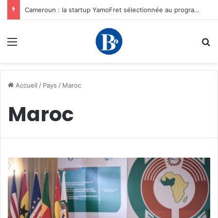
Cameroun : la startup YamoFret sélectionnée au programme HEC Challenge+ Afrique pour accélérer la transformation du fret en Afrique centrale
Menu
R
Accueil
/
Pays
/
Maroc
Maroc