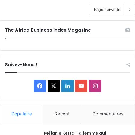
Page suivante
The Africa Business Index Magazine
Suivez-Nous !
F
X
L
Y
I
a
i
o
n
c
n
u
s
Populaire
Récent
Commentaires
e
k
T
t
Mélanie Keïta : la femme qui
b
e
u
a