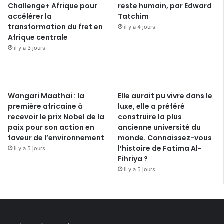
Challenge+ Afrique pour
reste humain, par Edward
accélérer la
Tatchim
transformation du fret en
il y a 4 jours
Afrique centrale
il y a 3 jours
Wangari Maathai : la
Elle aurait pu vivre dans le
première africaine à
luxe, elle a préféré
recevoir le prix Nobel de la
construire la plus
paix pour son action en
ancienne université du
faveur de l’environnement
monde. Connaissez-vous
l’histoire de Fatima Al-
il y a 5 jours
Fihriya ?
il y a 5 jours