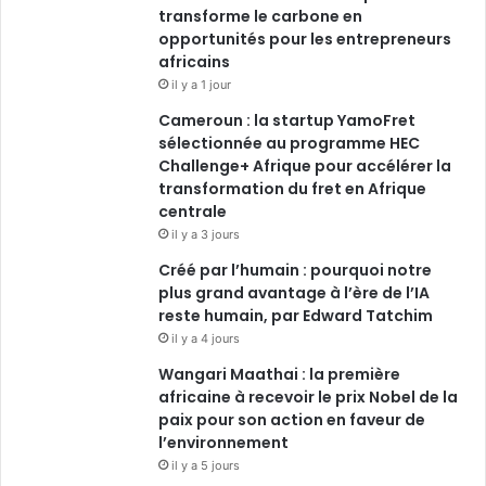
transforme le carbone en
o
opportunités pour les entrepreneurs
d
b
g
africains
o
i
e
r
il y a 1 jour
Cameroun : la startup YamoFret
k
n
a
sélectionnée au programme HEC
Challenge+ Afrique pour accélérer la
m
transformation du fret en Afrique
centrale
il y a 3 jours
Créé par l’humain : pourquoi notre
plus grand avantage à l’ère de l’IA
reste humain, par Edward Tatchim
il y a 4 jours
Wangari Maathai : la première
africaine à recevoir le prix Nobel de la
paix pour son action en faveur de
l’environnement
il y a 5 jours