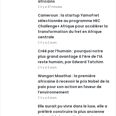
africains
o
i
e
r
il y a 37 minutes
Cameroun : la startup YamoFret
k
n
a
sélectionnée au programme HEC
Challenge+ Afrique pour accélérer la
m
transformation du fret en Afrique
centrale
il y a 2 jours
Créé par l’humain : pourquoi notre
plus grand avantage à l’ère de l’IA
reste humain, par Edward Tatchim
il y a 3 jours
Wangari Maathai : la première
africaine à recevoir le prix Nobel de la
paix pour son action en faveur de
l’environnement
il y a 4 jours
Elle aurait pu vivre dans le luxe, elle a
préféré construire la plus ancienne