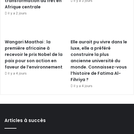
transformation du fret en
il y a 3 jours
Afrique centrale
il y a 2 jours
Wangari Maathai : la
Elle aurait pu vivre dans le
première africaine à
luxe, elle a préféré
recevoir le prix Nobel de la
construire la plus
paix pour son action en
ancienne université du
faveur de l’environnement
monde. Connaissez-vous
l’histoire de Fatima Al-
il y a 4 jours
Fihriya ?
il y a 4 jours
Articles à succès