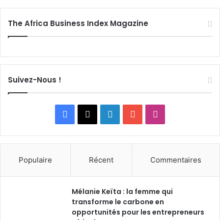
The Africa Business Index Magazine
Suivez-Nous !
F
X
L
Y
I
a
i
o
n
c
n
u
s
Populaire
Récent
Commentaires
e
k
T
t
Mélanie Keïta : la femme qui
b
e
u
a
transforme le carbone en
o
opportunités pour les entrepreneurs
d
b
g