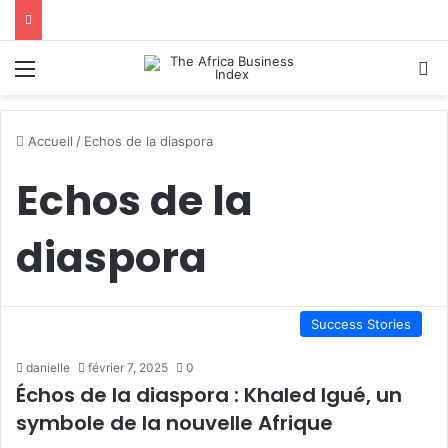
Menu
R
Accueil
/
Echos de la diaspora
Echos de la
diaspora
Success Stories
danielle
février 7, 2025
0
Échos de la diaspora : Khaled Igué, un
symbole de la nouvelle Afrique