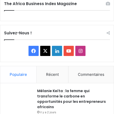
The Africa Business Index Magazine
Suivez-Nous !
F
X
L
Y
I
a
i
o
n
c
n
u
s
Populaire
Récent
Commentaires
e
k
T
t
Mélanie Keïta : la femme qui
b
e
u
a
transforme le carbone en
o
opportunités pour les entrepreneurs
d
b
g
africains
o
i
e
r
il y a 2 jours