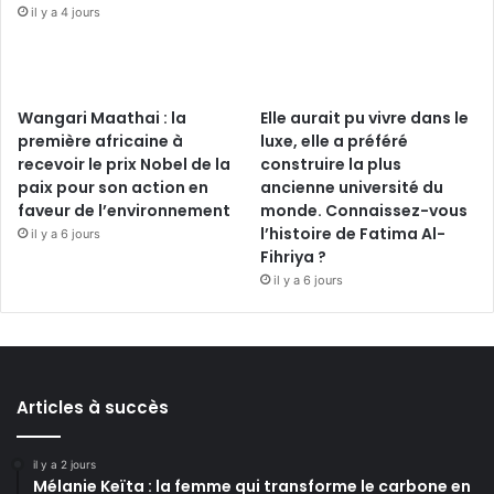
il y a 4 jours
Wangari Maathai : la
Elle aurait pu vivre dans le
première africaine à
luxe, elle a préféré
recevoir le prix Nobel de la
construire la plus
paix pour son action en
ancienne université du
faveur de l’environnement
monde. Connaissez-vous
l’histoire de Fatima Al-
il y a 6 jours
Fihriya ?
il y a 6 jours
Articles à succès
il y a 2 jours
Mélanie Keïta : la femme qui transforme le carbone en