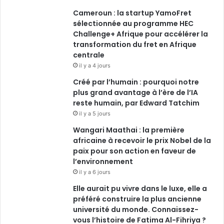
Cameroun : la startup YamoFret
k
n
a
sélectionnée au programme HEC
Challenge+ Afrique pour accélérer la
m
transformation du fret en Afrique
centrale
il y a 4 jours
Créé par l’humain : pourquoi notre
plus grand avantage à l’ère de l’IA
reste humain, par Edward Tatchim
il y a 5 jours
Wangari Maathai : la première
africaine à recevoir le prix Nobel de la
paix pour son action en faveur de
l’environnement
il y a 6 jours
Elle aurait pu vivre dans le luxe, elle a
préféré construire la plus ancienne
université du monde. Connaissez-
vous l’histoire de Fatima Al-Fihriya ?