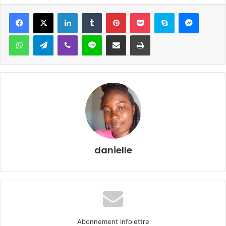
Facebook
X
Linkedin
Tumblr
Pinterest
Pocket
Skype
Messen
WhatsApp
Telegram
Viber
Ligne
Partager par email
Imprimer
danielle
Abonnement Infolettre