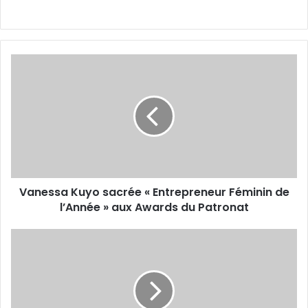
Vanessa
Kuyo
sacrée
«
Entrepreneur
Féminin
de
l’Année
»
Vanessa Kuyo sacrée « Entrepreneur Féminin de
aux
Awards
l’Année » aux Awards du Patronat
du
Patronat
Afrique
centrale
:
la
Banque
mondiale