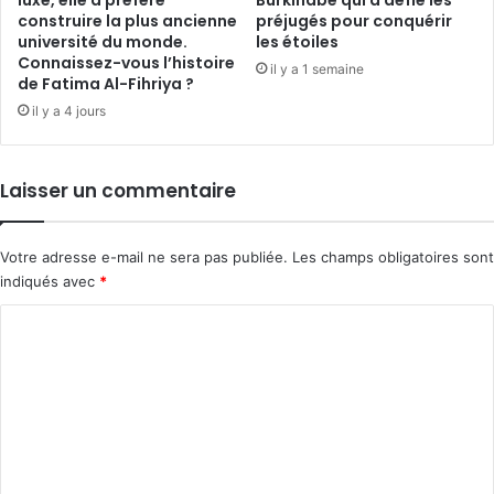
luxe, elle a préféré
Burkinabè qui a défié les
construire la plus ancienne
préjugés pour conquérir
université du monde.
les étoiles
Connaissez-vous l’histoire
il y a 1 semaine
de Fatima Al-Fihriya ?
il y a 4 jours
Laisser un commentaire
Votre adresse e-mail ne sera pas publiée.
Les champs obligatoires sont
indiqués avec
*
C
o
m
m
e
n