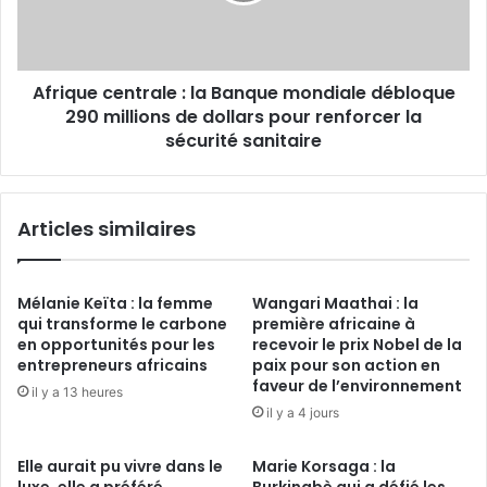
débloque
290
millions
Afrique centrale : la Banque mondiale débloque
de
dollars
290 millions de dollars pour renforcer la
pour
sécurité sanitaire
renforcer
la
sécurité
Articles similaires
sanitaire
Mélanie Keïta : la femme
Wangari Maathai : la
qui transforme le carbone
première africaine à
en opportunités pour les
recevoir le prix Nobel de la
entrepreneurs africains
paix pour son action en
faveur de l’environnement
il y a 13 heures
il y a 4 jours
Elle aurait pu vivre dans le
Marie Korsaga : la