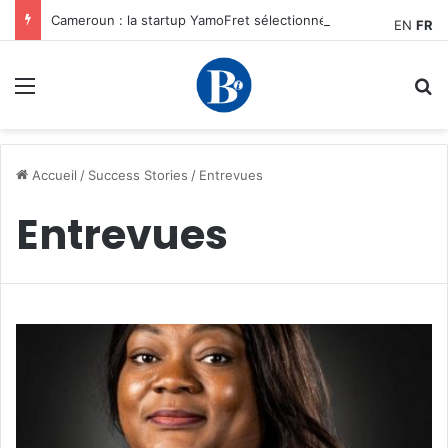
Cameroun : la startup YamoFret sélectionnée au programme HEC Challenge+ Afrique pour accélérer la transformation du fret en Afrique centrale
EN
FR
Menu
R
Accueil
/
Success Stories
/
Entrevues
Entrevues