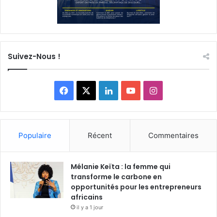
Suivez-Nous !
F
X
L
Y
I
a
i
o
n
c
n
u
s
Populaire
Récent
Commentaires
e
k
T
t
Mélanie Keïta : la femme qui
b
e
u
a
transforme le carbone en
o
opportunités pour les entrepreneurs
d
b
g
africains
o
i
e
r
il y a 1 jour