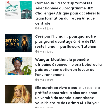
Cameroun : la startup YamoFret
k
n
a
sélectionnée au programme HEC
Challenge+ Afrique pour accélérer la
m
transformation du fret en Afrique
centrale
il y a 3 jours
Créé par l’humain : pourquoi notre
plus grand avantage à l’ère de l’IA
reste humain, par Edward Tatchim
il y a 4 jours
Wangari Maathai : la première
africaine à recevoir le prix Nobel de la
paix pour son action en faveur de
l’environnement
il y a 5 jours
Elle aurait pu vivre dans le luxe, elle a
préféré construire la plus ancienne
université du monde. Connaissez-
vous l’histoire de Fatima Al-Fihriya ?