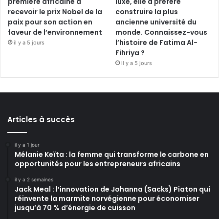
première africaine à
luxe, elle a préféré
recevoir le prix Nobel de la
construire la plus
paix pour son action en
ancienne université du
faveur de l’environnement
monde. Connaissez-vous
l’histoire de Fatima Al-
il y a 5 jours
Fihriya ?
il y a 5 jours
Articles à succès
il y a 1 jour
Mélanie Keïta : la femme qui transforme le carbone en
opportunités pour les entrepreneurs africains
il y a 2 semaines
Jack Meal : l’innovation de Johanna (Sacks) Piaton qui
réinvente la marmite norvégienne pour économiser
jusqu’à 70 % d’énergie de cuisson