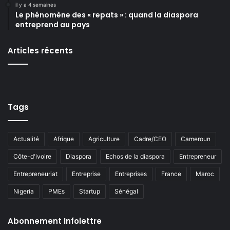
il y a 4 semaines
Le phénomène des « repats » : quand la diaspora
entreprend au pays
Articles récents
Tags
Actualité
Afrique
Agriculture
Cadre/CEO
Cameroun
Côte-d'ivoire
Diaspora
Echos de la diaspora
Entrepreneur
Entrepreneuriat
Entreprise
Entreprises
France
Maroc
Nigeria
PMEs
Startup
Sénégal
Abonnement Infolettre