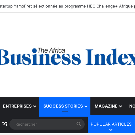
ENTREPRISES
SUCCESS STORIES
MAGAZINE
NO
Article Aléatoire
Rechercher
POPULAR ARTICLES