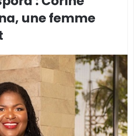
spora : Corine
na, une femme
t