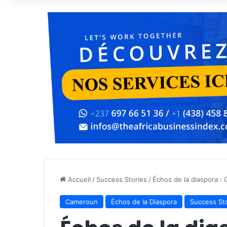
Accueil
/
Success Stories
/
Échos de la diaspora :
Cameroun
Échos de la Diaspora
Success St