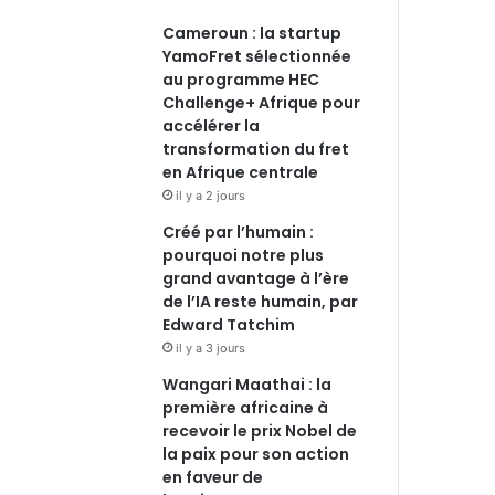
Cameroun : la startup
YamoFret sélectionnée
au programme HEC
Challenge+ Afrique pour
accélérer la
transformation du fret
en Afrique centrale
il y a 2 jours
Créé par l’humain :
pourquoi notre plus
grand avantage à l’ère
de l’IA reste humain, par
Edward Tatchim
il y a 3 jours
Wangari Maathai : la
première africaine à
recevoir le prix Nobel de
la paix pour son action
en faveur de