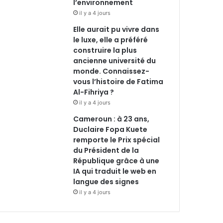
l’environnement
il y a 4 jours
Elle aurait pu vivre dans
le luxe, elle a préféré
construire la plus
ancienne université du
monde. Connaissez-
vous l’histoire de Fatima
Al-Fihriya ?
il y a 4 jours
Cameroun : à 23 ans,
Duclaire Fopa Kuete
remporte le Prix spécial
du Président de la
République grâce à une
IA qui traduit le web en
langue des signes
il y a 4 jours