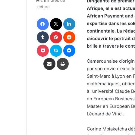
2 minutes de
Dirigeante de premier
lecture
Afrique, elle est act
African Payment and 
Facebook
X
Linkedin
expertise dans les sol
continentale. La réda
Tumblr
Pinterest
Reddit
découvrir le portrait 
Pocket
Skype
Messenger
brille à travers le con
Partager par email
Imprimer
Camerounaise d’origin
par son envie d’excelle
Saint-Marc à Lyon en 
mathématiques, obtien
à l’université Claude 
en European Business 
Master en European Bu
Léonard de Vinci.
Corine Mbiaketcha débu