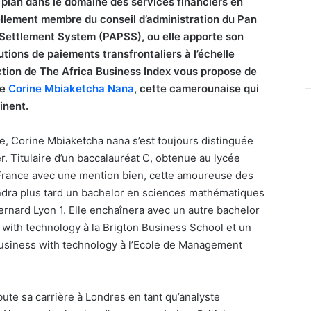
 plan dans le domaine des services financiers en
uellement membre du conseil d’administration du Pan
Settlement System (PAPSS), ou elle apporte son
utions de paiements transfrontaliers à l’échelle
ction de The Africa Business Index vous propose de
de
Corine Mbiaketcha Nana
, cette camerounaise qui
tinent.
e, Corine Mbiaketcha nana s’est toujours distinguée
r. Titulaire d’un baccalauréat C, obtenue au lycée
France avec une mention bien, cette amoureuse des
dra plus tard un bachelor en sciences mathématiques
Bernard Lyon 1. Elle enchaînera avec un autre bachelor
with technology à la Brigton Business School et un
siness with technology à l’Ecole de Management
te sa carrière à Londres en tant qu’analyste