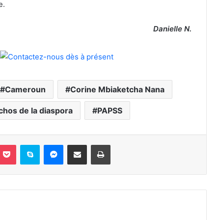
e.
Danielle N.
Cameroun
Corine Mbiaketcha Nana
chos de la diaspora
PAPSS
nterest
Pocket
Skype
Messenger
Partager par email
Imprimer