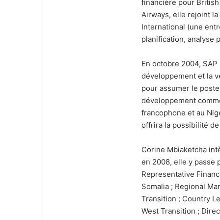
financière pour Britis
Airways, elle rejoint 
International (une en
planification, analyse 
En octobre 2004, SAP 
développement et la v
pour assumer le poste
développement commerc
francophone et au Nigé
offrira la possibilité d
Corine Mbiaketcha int
en 2008, elle y passe 
Representative Financi
Somalia ; Regional Ma
Transition ; Country L
West Transition ; Dire