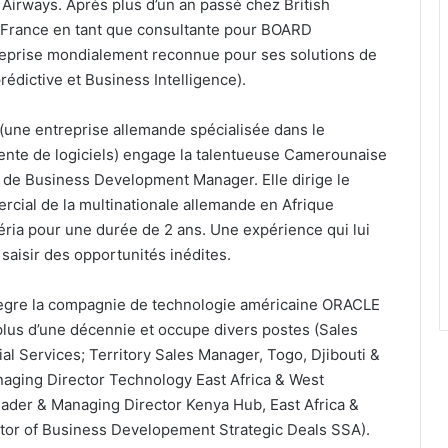
h Airways. Après plus d’un an passé chez British
la France en tant que consultante pour BOARD
treprise mondialement reconnue pour ses solutions de
prédictive et Business Intelligence).
(une entreprise allemande spécialisée dans le
ente de logiciels) engage la talentueuse Camerounaise
 de Business Development Manager. Elle dirige le
ial de la multinationale allemande en Afrique
ria pour une durée de 2 ans. Une expérience qui lui
e saisir des opportunités inédites.
ègre la compagnie de technologie américaine ORACLE
plus d’une décennie et occupe divers postes (Sales
al Services; Territory Sales Manager, Togo, Djibouti &
naging Director Technology East Africa & West
eader & Managing Director Kenya Hub, East Africa &
ctor of Business Developement Strategic Deals SSA).