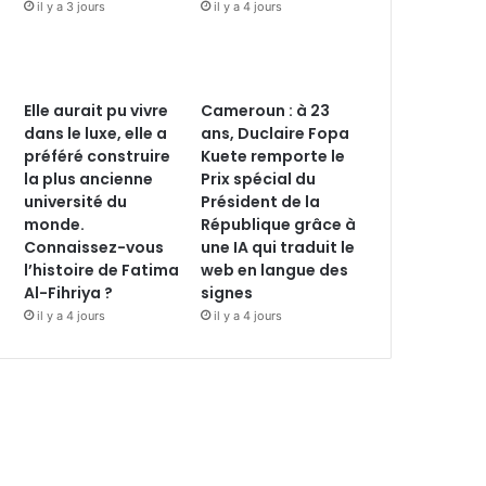
il y a 3 jours
il y a 4 jours
Elle aurait pu vivre
Cameroun : à 23
dans le luxe, elle a
ans, Duclaire Fopa
préféré construire
Kuete remporte le
la plus ancienne
Prix spécial du
université du
Président de la
monde.
République grâce à
Connaissez-vous
une IA qui traduit le
l’histoire de Fatima
web en langue des
Al-Fihriya ?
signes
il y a 4 jours
il y a 4 jours