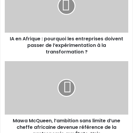
:
pourquoi
les
entreprises
doivent
passer
IA en Afrique : pourquoi les entreprises doivent
de
l’expérimentation
passer de l’expérimentation à la
à
transformation ?
la
transformation ?
Mawa
McQueen,
l’ambition
sans
limite
d’une
cheffe
africaine
devenue
Mawa McQueen, l’ambition sans limite d’une
référence
de
cheffe africaine devenue référence de la
la