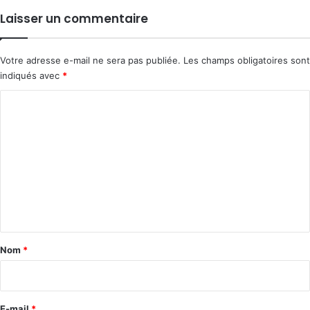
Laisser un commentaire
Votre adresse e-mail ne sera pas publiée.
Les champs obligatoires sont
indiqués avec
*
C
o
m
m
e
n
t
a
Nom
*
i
r
e
E-mail
*