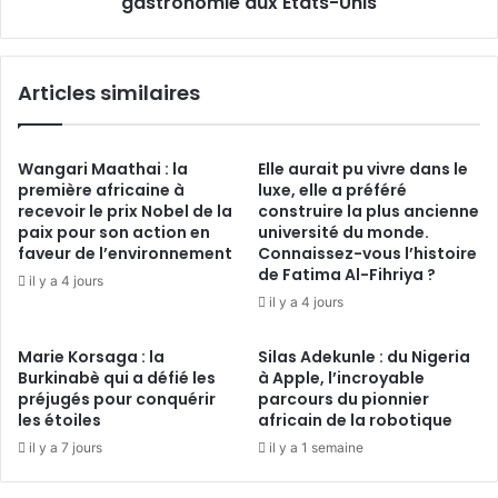
gastronomie aux États-Unis
gastronomie
aux
États-
Articles similaires
Unis
Wangari Maathai : la
Elle aurait pu vivre dans le
première africaine à
luxe, elle a préféré
recevoir le prix Nobel de la
construire la plus ancienne
paix pour son action en
université du monde.
faveur de l’environnement
Connaissez-vous l’histoire
de Fatima Al-Fihriya ?
il y a 4 jours
il y a 4 jours
Marie Korsaga : la
Silas Adekunle : du Nigeria
Burkinabè qui a défié les
à Apple, l’incroyable
préjugés pour conquérir
parcours du pionnier
les étoiles
africain de la robotique
il y a 7 jours
il y a 1 semaine