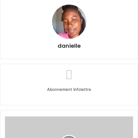
danielle
Abonnement Infolettre
IA
en
Afrique