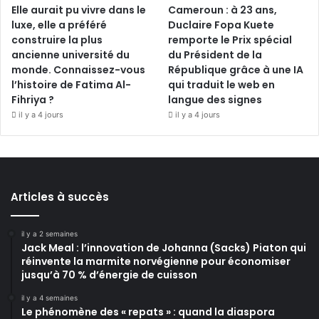
Elle aurait pu vivre dans le
Cameroun : à 23 ans,
luxe, elle a préféré
Duclaire Fopa Kuete
construire la plus
remporte le Prix spécial
ancienne université du
du Président de la
monde. Connaissez-vous
République grâce à une IA
l’histoire de Fatima Al-
qui traduit le web en
Fihriya ?
langue des signes
il y a 4 jours
il y a 4 jours
Articles à succès
il y a 2 semaines
Jack Meal : l’innovation de Johanna (Sacks) Piaton qui
réinvente la marmite norvégienne pour économiser
jusqu’à 70 % d’énergie de cuisson
il y a 4 semaines
Le phénomène des « repats » : quand la diaspora