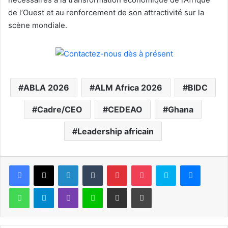
de l’Ouest et au renforcement de son attractivité sur la
scène mondiale.
ABLA 2026
ALM Africa 2026
BIDC
Cadre/CEO
CEDEAO
Ghana
Leadership africain
Facebook
X
Linkedin
Tumblr
Pinterest
Pocket
Skype
Messen
WhatsApp
Telegram
Viber
Ligne
Partager par email
Imprimer