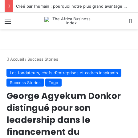
Wangari Maathai : la première africaine à recevoir le prix Nobel de la paix pour son action en faveur de l’environnement
Menu
R
Accueil
/
Success Stories
Les fondateurs, chefs d’entreprises et cadres inspirants
Success Stories
Togo
George Agyekum Donkor
distingué pour son
leadership dans le
financement du