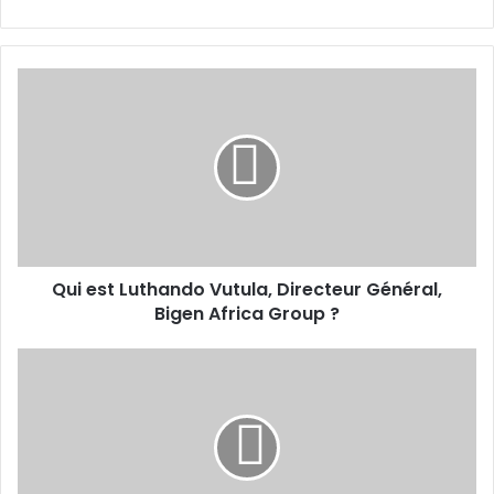
Qui
est
Luthando
Vutula,
Directeur
Général,
Bigen
Africa
Group
Qui est Luthando Vutula, Directeur Général,
?
Bigen Africa Group ?
De
nouvelles
coupures
de
câbles
sous-