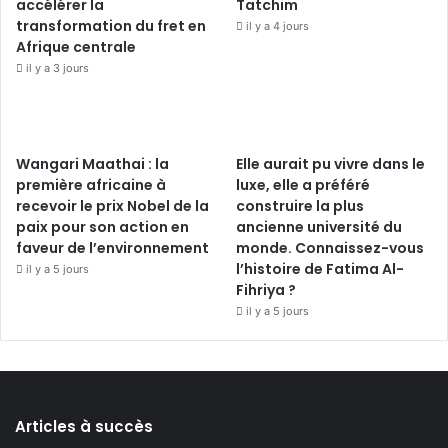
accélérer la
Tatchim
transformation du fret en
il y a 4 jours
Afrique centrale
il y a 3 jours
Wangari Maathai : la
Elle aurait pu vivre dans le
première africaine à
luxe, elle a préféré
recevoir le prix Nobel de la
construire la plus
paix pour son action en
ancienne université du
faveur de l’environnement
monde. Connaissez-vous
l’histoire de Fatima Al-
il y a 5 jours
Fihriya ?
il y a 5 jours
Articles à succès