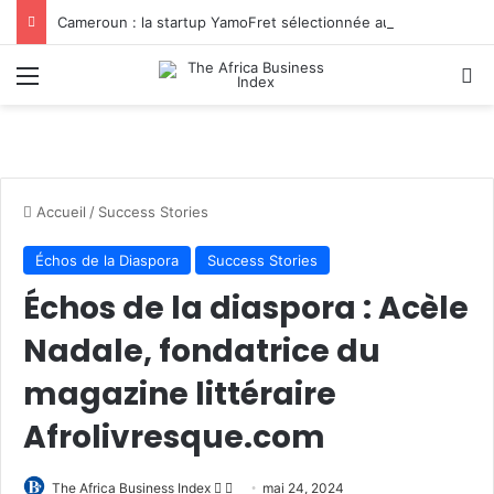
Cameroun : la startup YamoFret sélectionnée au programme HEC Challenge+ Afrique pour accélérer la transformation du fret en Afrique centrale
Menu
R
Accueil
/
Success Stories
Échos de la Diaspora
Success Stories
Échos de la diaspora : Acèle
Nadale, fondatrice du
magazine littéraire
Afrolivresque.com
Follow
Envoyer
The Africa Business Index
mai 24, 2024