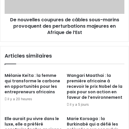
marins
provoquent
des
De nouvelles coupures de câbles sous-marins
perturbations
majeures
provoquent des perturbations majeures en
en
Afrique de l’Est
Afrique
de
l’Est
Articles similaires
Mélanie Keïta : la femme
Wangari Maathai : la
qui transforme le carbone
première africaine à
en opportunités pour les
recevoir le prix Nobel de la
entrepreneurs africains
paix pour son action en
faveur de l’environnement
il y a 20 heures
il y a 5 jours
Elle aurait pu vivre dans le
Marie Korsaga : la
luxe, elle a préféré
Burkinabè qui a défié les