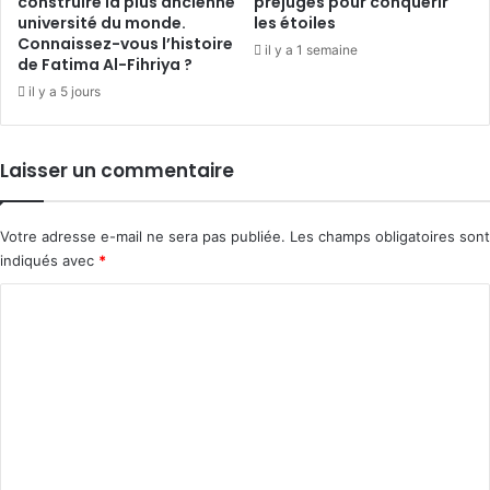
construire la plus ancienne
préjugés pour conquérir
université du monde.
les étoiles
Connaissez-vous l’histoire
il y a 1 semaine
de Fatima Al-Fihriya ?
il y a 5 jours
Laisser un commentaire
Votre adresse e-mail ne sera pas publiée.
Les champs obligatoires sont
indiqués avec
*
C
o
m
m
e
n