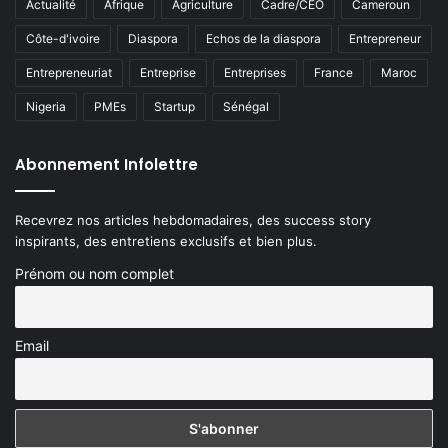
Actualité
Afrique
Agriculture
Cadre/CEO
Cameroun
Côte-d'ivoire
Diaspora
Echos de la diaspora
Entrepreneur
Entrepreneuriat
Entreprise
Entreprises
France
Maroc
Nigeria
PMEs
Startup
Sénégal
Abonnement Infolettre
Recevrez nos articles hebdomadaires, des success story
inspirants, des entretiens exclusifs et bien plus.
Prénom ou nom complet
Email