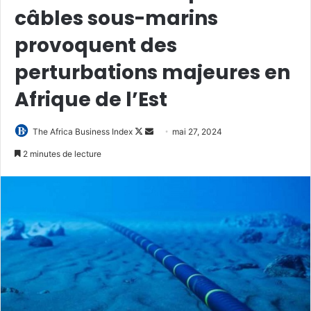
câbles sous-marins
provoquent des
perturbations majeures en
Afrique de l’Est
Follow
Envoyer
The Africa Business Index
mai 27, 2024
on
un
2 minutes de lecture
X
courriel