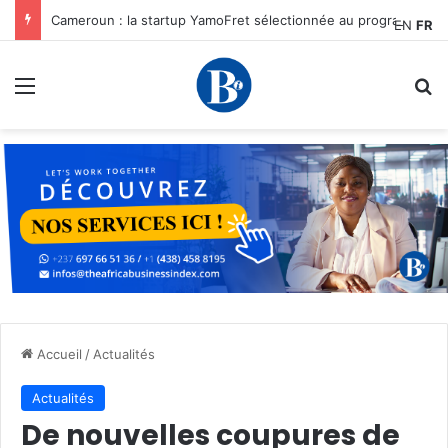
Cameroun : la startup YamoFret sélectionnée au programme HEC Challenge+ Afrique pour accélérer la transformation du fret en Afrique centrale
EN
FR
Menu
R
Accueil
/
Actualités
Actualités
De nouvelles coupures de