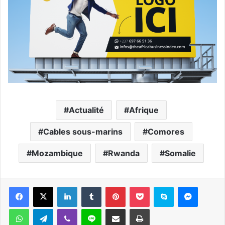
Actualité
Afrique
Cables sous-marins
Comores
Mozambique
Rwanda
Somalie
Facebook
X
Linkedin
Tumblr
Pinterest
Pocket
Skype
Messen
WhatsApp
Telegram
Viber
Ligne
Partager par email
Imprimer