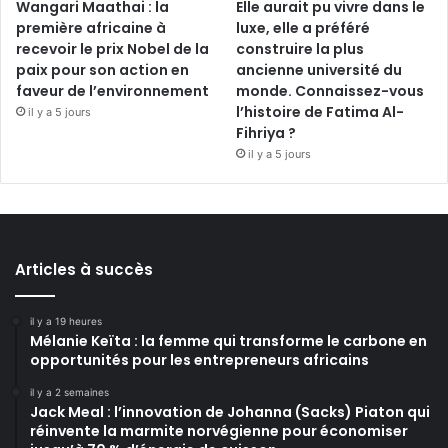
Wangari Maathai : la
Elle aurait pu vivre dans le
première africaine à
luxe, elle a préféré
recevoir le prix Nobel de la
construire la plus
paix pour son action en
ancienne université du
faveur de l’environnement
monde. Connaissez-vous
l’histoire de Fatima Al-
il y a 5 jours
Fihriya ?
il y a 5 jours
Articles à succès
il y a 19 heures
Mélanie Keïta : la femme qui transforme le carbone en
opportunités pour les entrepreneurs africains
il y a 2 semaines
Jack Meal : l’innovation de Johanna (Sacks) Piaton qui
réinvente la marmite norvégienne pour économiser