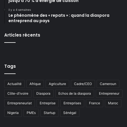
jusqu’à 70 % d’énergie de cuisson
il y a 4 semaines
Le phénomène des « repats » : quand la diaspora
entreprend au pays
Articles récents
Tags
Actualité
Afrique
Agriculture
Cadre/CEO
Cameroun
Côte-d'ivoire
Diaspora
Echos de la diaspora
Entrepreneur
Entrepreneuriat
Entreprise
Entreprises
France
Maroc
Nigeria
PMEs
Startup
Sénégal