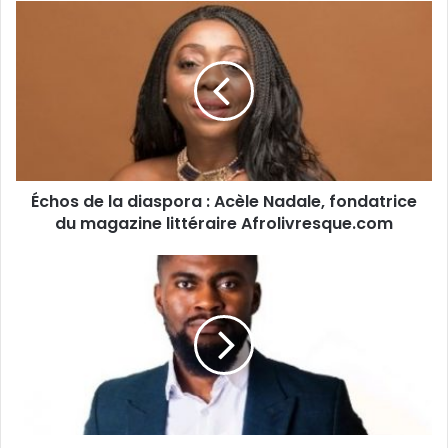
Échos
de
la
diaspora :
Acèle
Nadale,
fondatrice
du
magazine
Échos de la diaspora : Acèle Nadale, fondatrice
littéraire
Afrolivresque.com
du magazine littéraire Afrolivresque.com
Portrait
entrepreneur :
Brandon
WANGUEP,
cofondateur
de
FINDME,