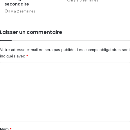
il y a 3 semaines
secondaire
il y a 2 semaines
Laisser un commentaire
Votre adresse e-mail ne sera pas publiée.
Les champs obligatoires sont
indiqués avec
*
C
o
m
m
e
n
t
a
Nom
*