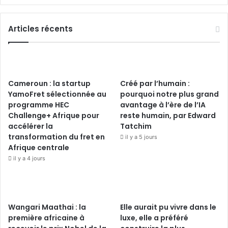
Articles récents
Cameroun : la startup
Créé par l’humain :
YamoFret sélectionnée au
pourquoi notre plus grand
programme HEC
avantage à l’ère de l’IA
Challenge+ Afrique pour
reste humain, par Edward
accélérer la
Tatchim
transformation du fret en
il y a 5 jours
Afrique centrale
il y a 4 jours
Wangari Maathai : la
Elle aurait pu vivre dans le
première africaine à
luxe, elle a préféré