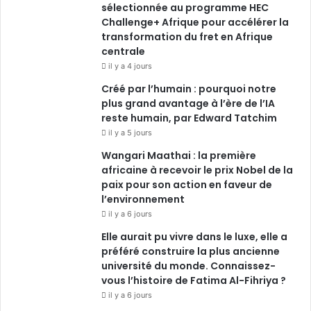
sélectionnée au programme HEC
Challenge+ Afrique pour accélérer la
m
transformation du fret en Afrique
centrale
il y a 4 jours
Créé par l’humain : pourquoi notre
plus grand avantage à l’ère de l’IA
reste humain, par Edward Tatchim
il y a 5 jours
Wangari Maathai : la première
africaine à recevoir le prix Nobel de la
paix pour son action en faveur de
l’environnement
il y a 6 jours
Elle aurait pu vivre dans le luxe, elle a
préféré construire la plus ancienne
université du monde. Connaissez-
vous l’histoire de Fatima Al-Fihriya ?
il y a 6 jours