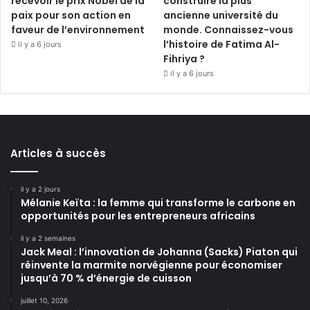
recevoir le prix Nobel de la
construire la plus
paix pour son action en
ancienne université du
faveur de l’environnement
monde. Connaissez-vous
l’histoire de Fatima Al-
il y a 6 jours
Fihriya ?
il y a 6 jours
Articles à succès
il y a 2 jours
Mélanie Keïta : la femme qui transforme le carbone en
opportunités pour les entrepreneurs africains
il y a 2 semaines
Jack Meal : l’innovation de Johanna (Sacks) Piaton qui
réinvente la marmite norvégienne pour économiser
jusqu’à 70 % d’énergie de cuisson
juillet 10, 2026