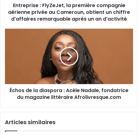
Entreprise : FlyZeJet, la première compagnie
Cameroun,
obtient
aérienne privée au Cameroun, obtient un chiffre
un
d'affaires remarquable après un an d'activité
chiffre
d'affaires
Échos
remarquable
de
après
la
un
diaspora :
an
Acèle
d'activité
Nadale,
fondatrice
du
magazine
Échos de la diaspora : Acèle Nadale, fondatrice
littéraire
Afrolivresque.com
du magazine littéraire Afrolivresque.com
Articles similaires