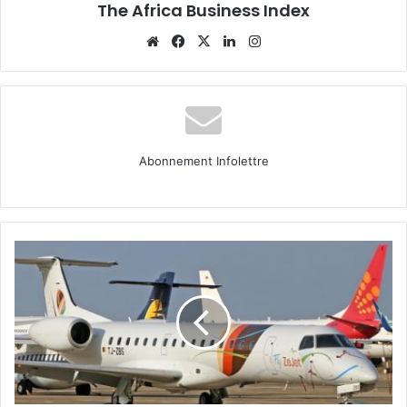
The Africa Business Index
Website
Facebook
X
Linkedin
Instagram
Abonnement Infolettre
Entreprise
:
FlyZeJet,
la
première
compagnie
aérienne
privée
au