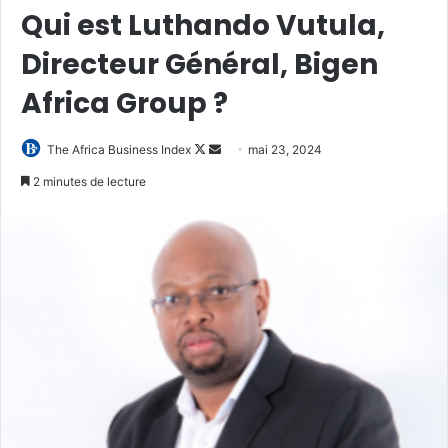
Qui est Luthando Vutula,
Directeur Général, Bigen
Africa Group ?
Follow
Envoyer
The Africa Business Index
mai 23, 2024
on
un
2 minutes de lecture
X
courriel