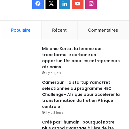
Facebook
X
Linkedin
YouTube
Instagram
Populaire
Récent
Commentaires
Mélanie Keïta : la femme qui
transforme le carbone en
opportunités pour les entrepreneurs
africains
il y a 1 jour
Cameroun : la startup YamoFret
sélectionnée au programme HEC
Challenge+ Afrique pour accélérer la
transformation du fret en Afrique
centrale
il y a 3 jours
Créé par l’humain : pourquoi notre
plus grand avantage à l’ère de l’IA