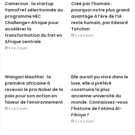
Cameroun : la startup
Créé par l’humain :
YamoFret sélectionnée au
pourquoi notre plus grand
programme HEC
avantage à l’ère de l’IA
Challenge+ Afrique pour
reste humain, par Edward
accélérer la
Tatchim
transformation du fret en
il y a 4 jours
Afrique centrale
il y a 3 jours
Wangari Maathai : la
Elle aurait pu vivre dans le
première africaine à
luxe, elle a préféré
recevoir le prix Nobel de la
construire la plus
paix pour son action en
ancienne université du
faveur de l’environnement
monde. Connaissez-vous
l’histoire de Fatima Al-
il y a 5 jours
Fihriya ?
il y a 5 jours