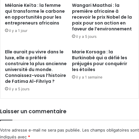
Mélanie Keïta : la femme
Wangari Maathai : la
qui transforme le carbone
première africaine à
en opportunités pour les
recevoir le prix Nobel de la
entrepreneurs africains
paix pour son action en
faveur de l’environnement
il y a 1 jour
il y a 5 jours
Elle aurait pu vivre dans le
Marie Korsaga : la
luxe, elle a préféré
Burkinabè qui a défié les
construire la plus ancienne
préjugés pour conquérir
université du monde.
les étoiles
Connaissez-vous l’histoire
il y a 1 semaine
de Fatima Al-Fihriya ?
il y a 5 jours
Laisser un commentaire
Votre adresse e-mail ne sera pas publiée.
Les champs obligatoires sont
indiqués avec
*