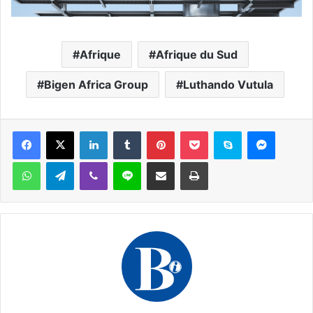
Afrique
Afrique du Sud
Bigen Africa Group
Luthando Vutula
Facebook
X
Linkedin
Tumblr
Pinterest
Pocket
Skype
Messen
WhatsApp
Telegram
Viber
Ligne
Partager par email
Imprimer