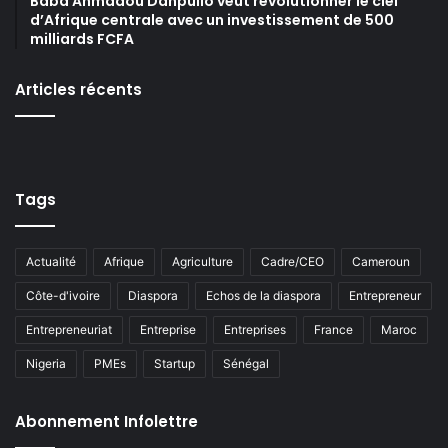
Baba Ahmadou Danpullo veut révolutionner le ciel
d’Afrique centrale avec un investissement de 500
milliards FCFA
Articles récents
Tags
Actualité
Afrique
Agriculture
Cadre/CEO
Cameroun
Côte-d'ivoire
Diaspora
Echos de la diaspora
Entrepreneur
Entrepreneuriat
Entreprise
Entreprises
France
Maroc
Nigeria
PMEs
Startup
Sénégal
Abonnement Infolettre