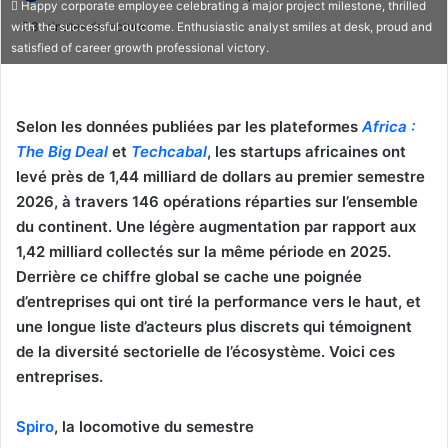
Happy corporate employee celebrating a major project milestone, thrilled
on
un
3 minutes de lecture
with the successful outcome. Enthusiastic analyst smiles at desk, proud and
X
courriel
satisfied of career growth professional victory.
Selon les données publiées par les plateformes
Africa
:
The Big Deal
et
Techcabal
, les startups africaines ont
levé près de 1,44 milliard de dollars au premier semestre
2026, à travers 146 opérations réparties sur l’ensemble
du continent. Une légère augmentation par rapport aux
1,42 milliard collectés sur la même période en 2025.
Derrière ce chiffre global se cache une poignée
d’entreprises qui ont tiré la performance vers le haut, et
une longue liste d’acteurs plus discrets qui témoignent
de la diversité sectorielle de l’écosystème. Voici ces
entreprises.
Spiro
, la locomotive du semestre