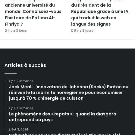
ancienne université du
du Président de la
monde. Connaissez-vous
République grâce à une IA
l’histoire de Fatima Al-
qui traduit le web en
Fihriya ?
langue des signes
il y a 3 jours
il y a 3 jours
Articles à succès
il y a 2 semaines
Jack Meal : l’innovation de Johanna (Sacks) Piaton qui
réinvente la marmite norvégienne pour économiser
jusqu’à 70 % d’énergie de cuisson
il y a 4 semaines
Le phénomène des « repats » : quand la diaspora
entreprend au pays
juillet 3, 2026