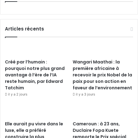
Articles récents
Créé par l’humain :
Wangari Maathai : la
pourquoi notre plus grand
première africaine à
avantage à l’ère de l’IA
recevoir le prix Nobel de la
reste humain, par Edward
paix pour son action en
Tatchim
faveur de l’environnement
il y a 2 jours
il y a 3 jours
Elle aurait pu vivre dans le
Cameroun : à 23 ans,
luxe, elle a préféré
Duclaire Fopa Kuete
construire la plus
remporte le Prix spécial