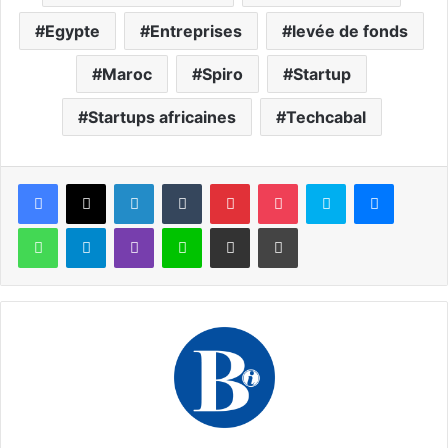
Egypte
Entreprises
levée de fonds
Maroc
Spiro
Startup
Startups africaines
Techcabal
Facebook
X
Linkedin
Tumblr
Pinterest
Pocket
Skype
Messen
WhatsApp
Telegram
Viber
Ligne
Partager par email
Imprimer