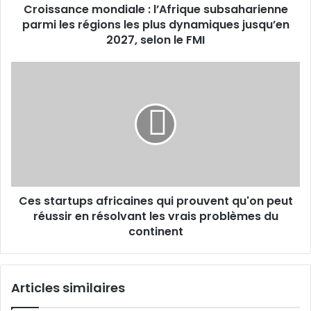
Croissance mondiale : l’Afrique subsaharienne
plus
dynamiques
parmi les régions les plus dynamiques jusqu’en
jusqu’en
2027, selon le FMI
2027,
selon
Ces
le
startups
FMI
africaines
qui
prouvent
qu'on
peut
réussir
en
Ces startups africaines qui prouvent qu'on peut
résolvant
les
réussir en résolvant les vrais problèmes du
vrais
continent
problèmes
du
continent
Articles similaires