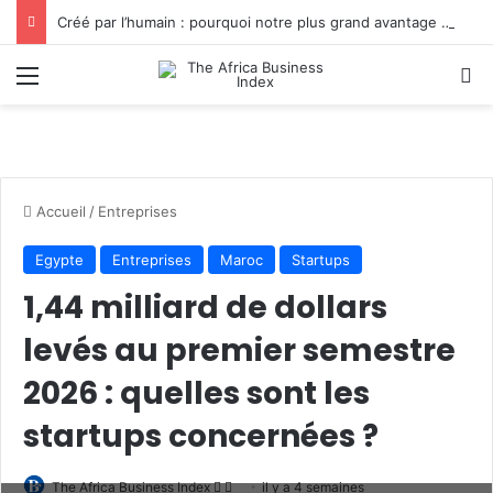
Créé par l’humain : pourquoi notre plus grand avantage à l’ère de l’IA reste humain, par Edward Tatchim
Menu
R
Accueil
/
Entreprises
Egypte
Entreprises
Maroc
Startups
1,44 milliard de dollars
levés au premier semestre
2026 : quelles sont les
startups concernées ?
Follow
Envoyer
The Africa Business Index
il y a 4 semaines