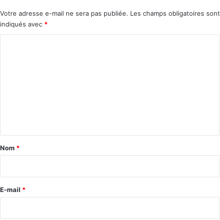
Votre adresse e-mail ne sera pas publiée.
Les champs obligatoires sont
indiqués avec
*
C
o
m
m
e
n
t
a
Nom
*
i
r
e
E-mail
*
*