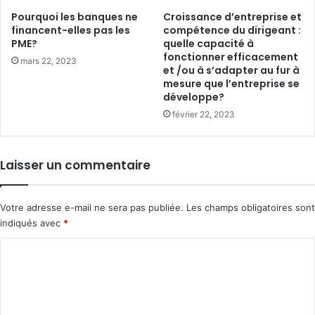
Pourquoi les banques ne
Croissance d’entreprise et
financent-elles pas les
compétence du dirigeant :
PME?
quelle capacité à
fonctionner efficacement
mars 22, 2023
et /ou à s’adapter au fur à
mesure que l’entreprise se
développe?
février 22, 2023
Laisser un commentaire
Votre adresse e-mail ne sera pas publiée.
Les champs obligatoires sont
indiqués avec
*
C
o
m
m