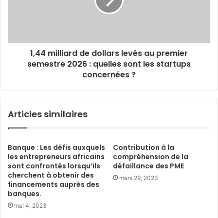
levés
l’économie
au
africaine
premier
semestre
2026
1,44 milliard de dollars levés au premier
:
quelles
semestre 2026 : quelles sont les startups
sont
concernées ?
les
startups
concernées
Articles similaires
?
Banque : Les défis auxquels
Contribution à la
les entrepreneurs africains
compréhension de la
sont confrontés lorsqu’ils
défaillance des PME
cherchent à obtenir des
mars 29, 2023
financements auprès des
banques.
mai 4, 2023