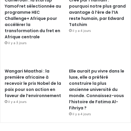
Cameroun : la startup
Créé par l’humain :
YamoFret sélectionnée au
pourquoi notre plus grand
programme HEC
avantage à l’ère de l’IA
Challenge+ Afrique pour
reste humain, par Edward
accélérer la
Tatchim
transformation du fret en
il y a 4 jours
Afrique centrale
il y a 3 jours
Wangari Maathai : la
Elle aurait pu vivre dans le
première africaine à
luxe, elle a préféré
recevoir le prix Nobel de la
construire la plus
paix pour son action en
ancienne université du
faveur de l’environnement
monde. Connaissez-vous
l’histoire de Fatima Al-
il y a 4 jours
Fihriya ?
il y a 4 jours