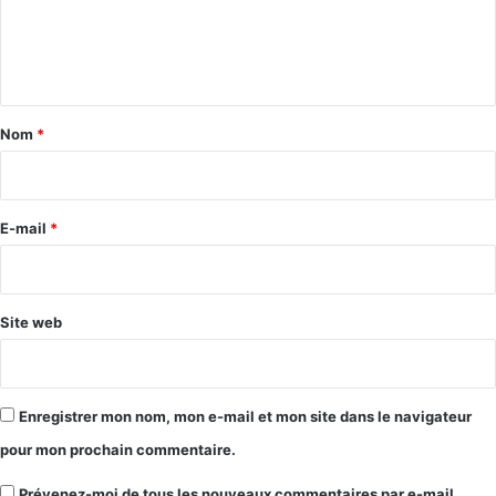
e
n
t
a
Nom
*
i
r
e
E-mail
*
*
Site web
Enregistrer mon nom, mon e-mail et mon site dans le navigateur
pour mon prochain commentaire.
Prévenez-moi de tous les nouveaux commentaires par e-mail.