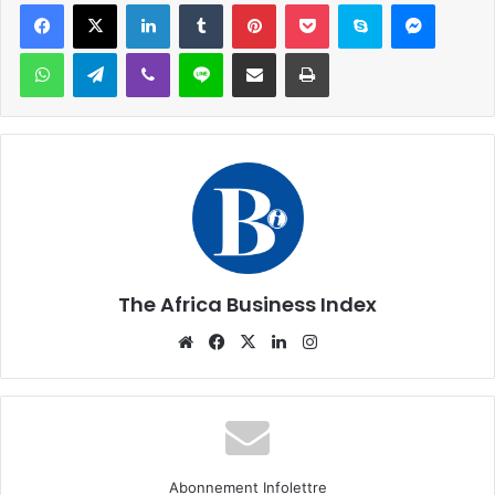
Facebook
X
Linkedin
Tumblr
Pinterest
Pocket
Skype
Messen
WhatsApp
Telegram
Viber
Ligne
Partager par email
Imprimer
The Africa Business Index
Website
Facebook
X
Linkedin
Instagram
Abonnement Infolettre