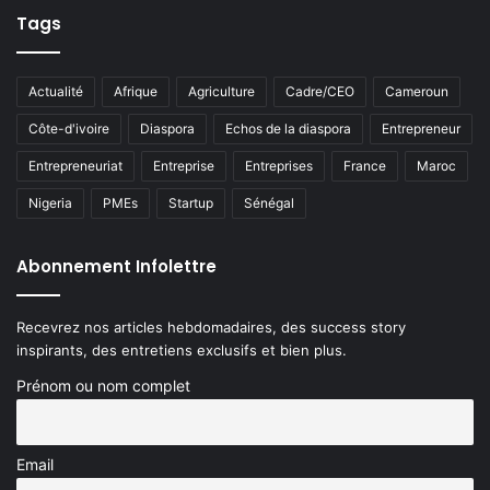
Tags
Actualité
Afrique
Agriculture
Cadre/CEO
Cameroun
Côte-d'ivoire
Diaspora
Echos de la diaspora
Entrepreneur
Entrepreneuriat
Entreprise
Entreprises
France
Maroc
Nigeria
PMEs
Startup
Sénégal
Abonnement Infolettre
Recevrez nos articles hebdomadaires, des success story
inspirants, des entretiens exclusifs et bien plus.
Prénom ou nom complet
Email