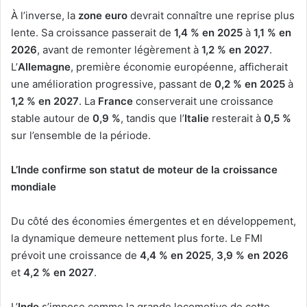
À l’inverse, la
zone euro
devrait connaître une reprise plus
lente. Sa croissance passerait de
1,4 % en 2025
à
1,1 % en
2026
, avant de remonter légèrement à
1,2 % en 2027
.
L’
Allemagne
, première économie européenne, afficherait
une amélioration progressive, passant de
0,2 % en 2025
à
1,2 % en 2027
. La
France
conserverait une croissance
stable autour de
0,9 %
, tandis que l’
Italie
resterait à
0,5 %
sur l’ensemble de la période.
L’Inde confirme son statut de moteur de la croissance
mondiale
Du côté des économies émergentes et en développement,
la dynamique demeure nettement plus forte. Le FMI
prévoit une croissance de
4,4 % en 2025
,
3,9 % en 2026
et
4,2 % en 2027
.
L’
Inde
s’impose comme la grande locomotive de cette