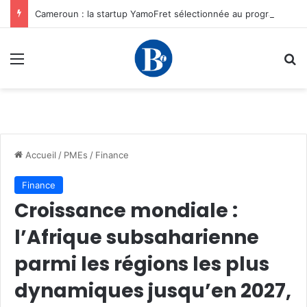
Cameroun : la startup YamoFret sélectionnée au programme HEC Challenge+ Afrique pour accélérer la transformation du fret en Afrique centrale
Menu
R
Accueil
/
PMEs
/
Finance
Finance
Croissance mondiale :
l’Afrique subsaharienne
parmi les régions les plus
dynamiques jusqu’en 2027,