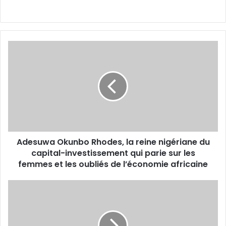
Adesuwa
Okunbo
Rhodes,
la
reine
nigériane
du
capital-
investissement
Adesuwa Okunbo Rhodes, la reine nigériane du
qui
parie
capital-investissement qui parie sur les
sur
femmes et les oubliés de l’économie africaine
les
femmes
1,44
et
milliard
les
de
oubliés
dollars
de