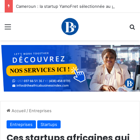
Cameroun : la startup YamoFret sélectionnée au programme HEC Challenge+ Afrique pour accélérer la transformation du fret en Afrique centrale
Menu
R
Accueil
/
Entreprises
Entreprises
Startups
Ces startups africaines qui