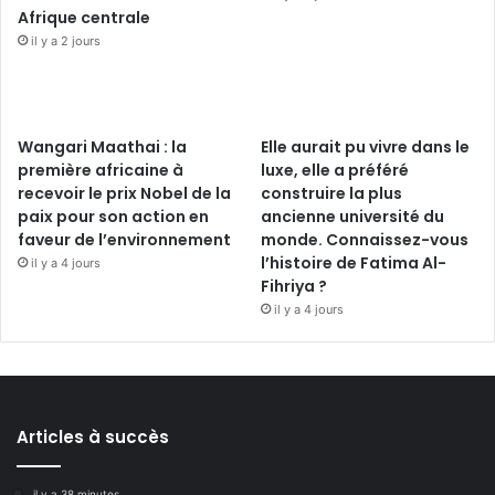
Afrique centrale
il y a 2 jours
Wangari Maathai : la
Elle aurait pu vivre dans le
première africaine à
luxe, elle a préféré
recevoir le prix Nobel de la
construire la plus
paix pour son action en
ancienne université du
faveur de l’environnement
monde. Connaissez-vous
l’histoire de Fatima Al-
il y a 4 jours
Fihriya ?
il y a 4 jours
Articles à succès
il y a 38 minutes