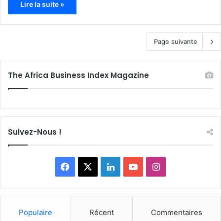
Lire la suite »
Page suivante
The Africa Business Index Magazine
Suivez-Nous !
F
X
L
Y
I
a
i
o
n
c
n
u
s
Populaire
Récent
Commentaires