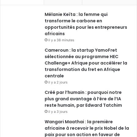
e
k
T
t
Mélanie Keïta : la femme qui
b
e
u
a
transforme le carbone en
o
opportunités pour les entrepreneurs
d
b
g
africains
o
i
e
r
il y a 38 minutes
Cameroun : la startup YamoFret
k
n
a
sélectionnée au programme HEC
Challenge+ Afrique pour accélérer la
m
transformation du fret en Afrique
centrale
il y a 2 jours
Créé par l’humain : pourquoi notre
plus grand avantage à l’ère de l’IA
reste humain, par Edward Tatchim
il y a 3 jours
Wangari Maathai : la première
africaine à recevoir le prix Nobel de la
paix pour son action en faveur de