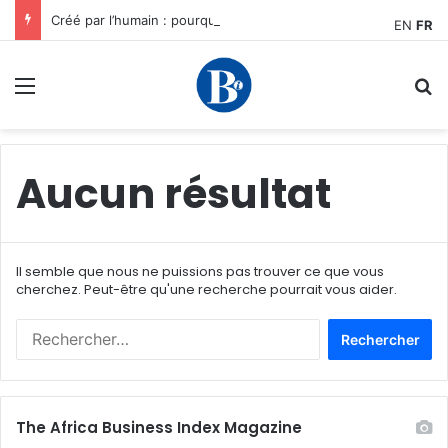
Créé par l’humain : pourquoi notre plus grand avantage à l’ère de l’IA reste humain, par Edward Tatchim
EN
FR
Menu
R
Aucun résultat
Il semble que nous ne puissions pas trouver ce que vous
cherchez. Peut-être qu'une recherche pourrait vous aider.
R
e
c
h
e
The Africa Business Index Magazine
r