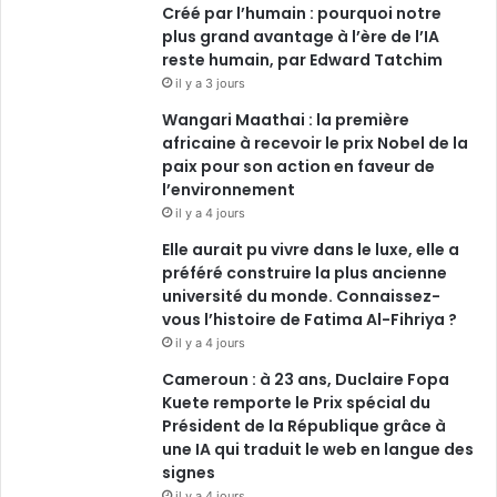
Créé par l’humain : pourquoi notre
plus grand avantage à l’ère de l’IA
m
reste humain, par Edward Tatchim
il y a 3 jours
Wangari Maathai : la première
africaine à recevoir le prix Nobel de la
paix pour son action en faveur de
l’environnement
il y a 4 jours
Elle aurait pu vivre dans le luxe, elle a
préféré construire la plus ancienne
université du monde. Connaissez-
vous l’histoire de Fatima Al-Fihriya ?
il y a 4 jours
Cameroun : à 23 ans, Duclaire Fopa
Kuete remporte le Prix spécial du
Président de la République grâce à
une IA qui traduit le web en langue des
signes
il y a 4 jours