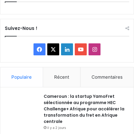
c
h
e
r
Suivez-Nous !
:
F
X
L
Y
I
a
i
o
n
c
n
u
s
Populaire
Récent
Commentaires
e
k
T
t
Cameroun : la startup YamoFret
b
e
u
a
sélectionnée au programme HEC
o
Challenge+ Afrique pour accélérer la
d
b
g
transformation du fret en Afrique
o
i
e
r
centrale
il y a 2 jours
k
n
a