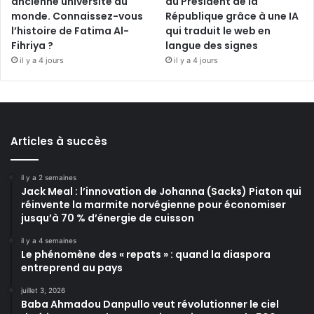
ancienne université du
du Président de la
monde. Connaissez-vous
République grâce à une IA
l’histoire de Fatima Al-
qui traduit le web en
Fihriya ?
langue des signes
il y a 4 jours
il y a 4 jours
Articles à succès
il y a 2 semaines
Jack Meal : l’innovation de Johanna (Sacks) Piaton qui
réinvente la marmite norvégienne pour économiser
jusqu’à 70 % d’énergie de cuisson
il y a 4 semaines
Le phénomène des « repats » : quand la diaspora
entreprend au pays
juillet 3, 2026
Baba Ahmadou Danpullo veut révolutionner le ciel