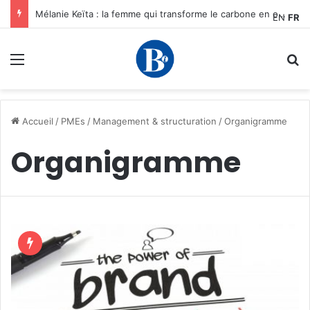
Mélanie Keïta : la femme qui transforme le carbone en opportunités pour les entrepreneurs africains
EN
FR
Menu
R
Accueil
/
PMEs
/
Management & structuration
/
Organigramme
Organigramme