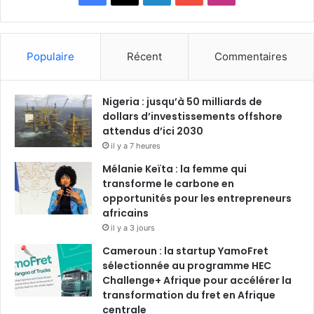
a
i
o
n
c
n
u
s
Populaire
Récent
Commentaires
e
k
T
t
Nigeria : jusqu’à 50 milliards de
b
e
u
a
dollars d’investissements offshore
o
attendus d’ici 2030
d
b
g
il y a 7 heures
o
i
e
r
Mélanie Keïta : la femme qui
transforme le carbone en
k
n
a
opportunités pour les entrepreneurs
africains
m
il y a 3 jours
Cameroun : la startup YamoFret
sélectionnée au programme HEC
Challenge+ Afrique pour accélérer la
transformation du fret en Afrique
centrale