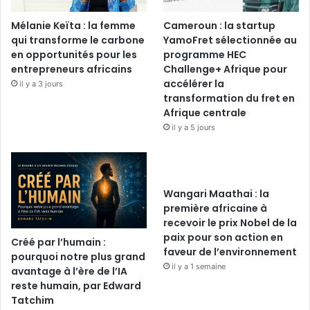
Mélanie Keïta : la femme
Cameroun : la startup
qui transforme le carbone
YamoFret sélectionnée au
en opportunités pour les
programme HEC
entrepreneurs africains
Challenge+ Afrique pour
accélérer la
il y a 3 jours
transformation du fret en
Afrique centrale
il y a 5 jours
Wangari Maathai : la
première africaine à
recevoir le prix Nobel de la
paix pour son action en
Créé par l’humain :
faveur de l’environnement
pourquoi notre plus grand
il y a 1 semaine
avantage à l’ère de l’IA
reste humain, par Edward
Tatchim