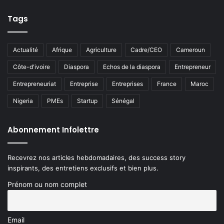
Tags
Actualité
Afrique
Agriculture
Cadre/CEO
Cameroun
Côte-d'ivoire
Diaspora
Echos de la diaspora
Entrepreneur
Entrepreneuriat
Entreprise
Entreprises
France
Maroc
Nigeria
PMEs
Startup
Sénégal
Abonnement Infolettre
Recevrez nos articles hebdomadaires, des success story
inspirants, des entretiens exclusifs et bien plus.
Prénom ou nom complet
Email