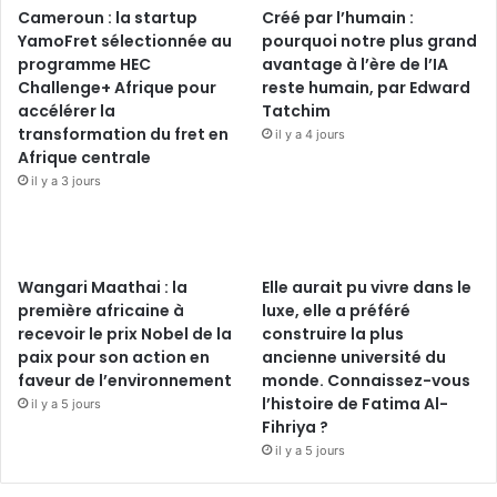
Cameroun : la startup
Créé par l’humain :
YamoFret sélectionnée au
pourquoi notre plus grand
programme HEC
avantage à l’ère de l’IA
Challenge+ Afrique pour
reste humain, par Edward
accélérer la
Tatchim
transformation du fret en
il y a 4 jours
Afrique centrale
il y a 3 jours
Wangari Maathai : la
Elle aurait pu vivre dans le
première africaine à
luxe, elle a préféré
recevoir le prix Nobel de la
construire la plus
paix pour son action en
ancienne université du
faveur de l’environnement
monde. Connaissez-vous
l’histoire de Fatima Al-
il y a 5 jours
Fihriya ?
il y a 5 jours