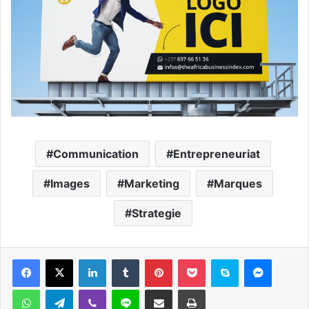
Communication
Entrepreneuriat
Images
Marketing
Marques
Strategie
Facebook
X
Linkedin
Tumblr
Pinterest
Pocket
Skype
Messen
WhatsApp
Telegram
Viber
Ligne
Partager par email
Imprimer