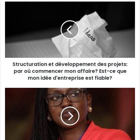
Structuration
et
développement
des
projets:
par
où
commencer
mon
Structuration et développement des projets:
affaire?
Est-
par où commencer mon affaire? Est-ce que
ce
mon idée d'entreprise est fiable?
que
mon
Portrait :
idée
Fadima
d'entreprise
Diawara,
est
la
fiable?
tech
entrepreneure
qui
ose !