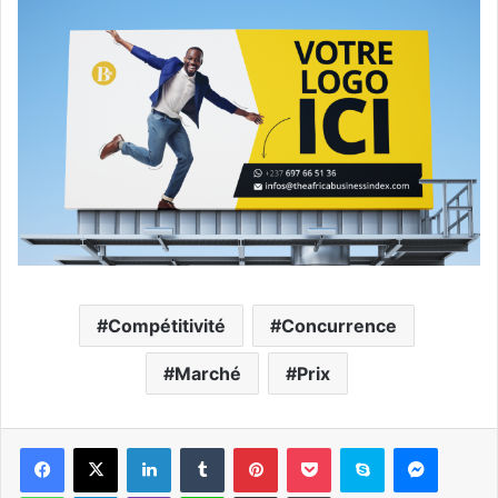
Compétitivité
Concurrence
Marché
Prix
Facebook
X
Linkedin
Tumblr
Pinterest
Pocket
Skype
Messen
WhatsApp
Telegram
Viber
Ligne
Partager par email
Imprimer