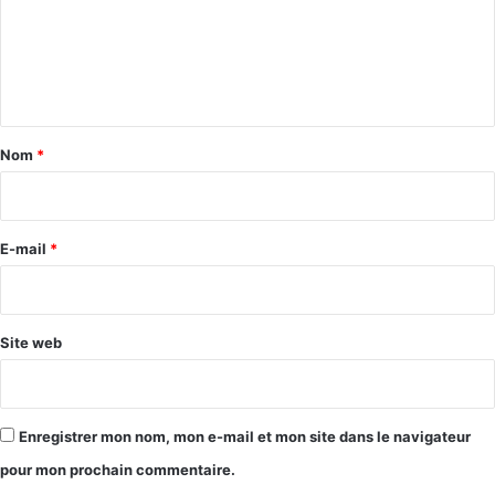
m
e
n
t
a
Nom
*
i
r
e
E-mail
*
*
Site web
Enregistrer mon nom, mon e-mail et mon site dans le navigateur
pour mon prochain commentaire.