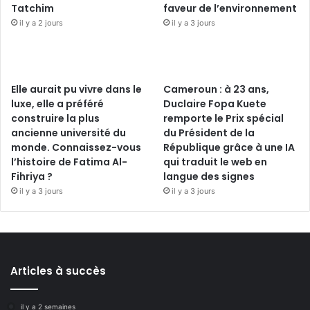
Tatchim
faveur de l’environnement
il y a 2 jours
il y a 3 jours
Elle aurait pu vivre dans le
Cameroun : à 23 ans,
luxe, elle a préféré
Duclaire Fopa Kuete
construire la plus
remporte le Prix spécial
ancienne université du
du Président de la
monde. Connaissez-vous
République grâce à une IA
l’histoire de Fatima Al-
qui traduit le web en
Fihriya ?
langue des signes
il y a 3 jours
il y a 3 jours
Articles à succès
il y a 2 semaines