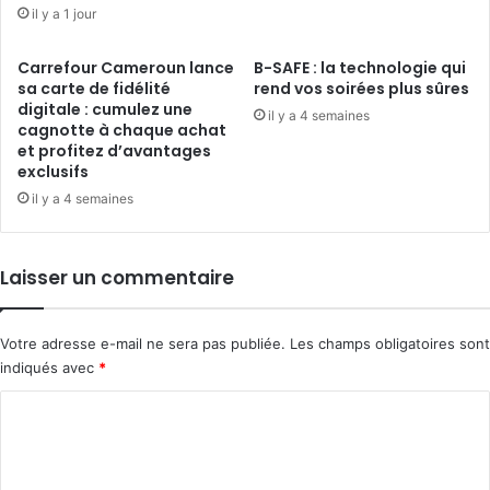
il y a 1 jour
Carrefour Cameroun lance
B-SAFE : la technologie qui
sa carte de fidélité
rend vos soirées plus sûres
digitale : cumulez une
il y a 4 semaines
cagnotte à chaque achat
et profitez d’avantages
exclusifs
il y a 4 semaines
Laisser un commentaire
Votre adresse e-mail ne sera pas publiée.
Les champs obligatoires sont
indiqués avec
*
C
o
m