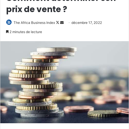
prix de vente ?
Follow
Envoyer
The Africa Business Index
décembre 17, 2022
on
un
2 minutes de lecture
X
courriel