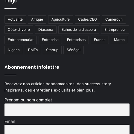
Tags
Actualité
Afrique
Agriculture
Cadre/CEO
Cameroun
Côte-d'ivoire
Diaspora
Echos de la diaspora
Entrepreneur
Entrepreneuriat
Entreprise
Entreprises
France
Maroc
Nigeria
PMEs
Startup
Sénégal
Abonnement Infolettre
Recevrez nos articles hebdomadaires, des success story
inspirants, des entretiens exclusifs et bien plus.
Prénom ou nom complet
Email