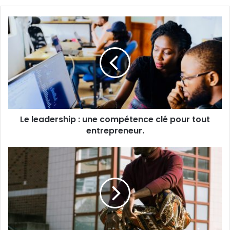
Le
leadership
:
une
compétence
clé
pour
tout
entrepreneur.
Le leadership : une compétence clé pour tout
entrepreneur.
Utilisez
le
peu
que
vous
avez
pour
faire