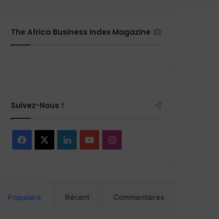
The Africa Business Index Magazine
Suivez-Nous !
F
X
L
Y
I
a
i
o
n
c
n
u
s
Populaire
Récent
Commentaires
e
k
T
t
b
e
u
a