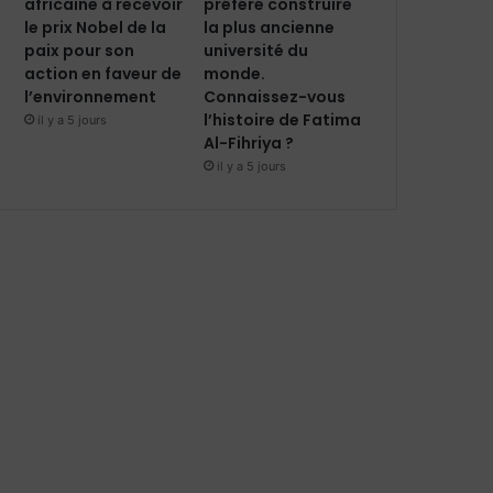
africaine à recevoir
préféré construire
le prix Nobel de la
la plus ancienne
paix pour son
université du
action en faveur de
monde.
l’environnement
Connaissez-vous
l’histoire de Fatima
il y a 5 jours
Al-Fihriya ?
il y a 5 jours