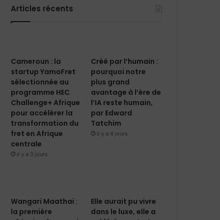
Articles récents
Cameroun : la
Créé par l’humain :
startup YamoFret
pourquoi notre
sélectionnée au
plus grand
programme HEC
avantage à l’ère de
Challenge+ Afrique
l’IA reste humain,
pour accélérer la
par Edward
transformation du
Tatchim
fret en Afrique
il y a 4 jours
centrale
il y a 3 jours
Wangari Maathai :
Elle aurait pu vivre
la première
dans le luxe, elle a