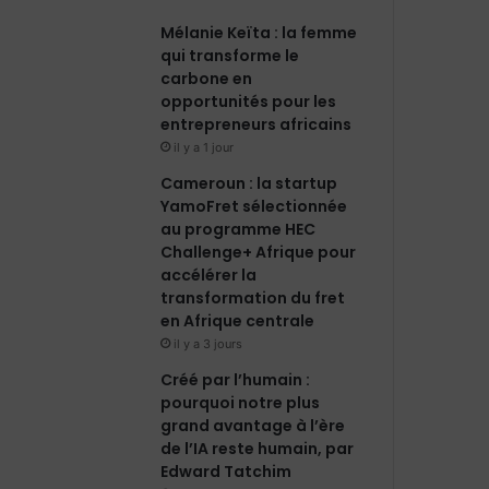
Mélanie Keïta : la femme
o
d
b
g
qui transforme le
carbone en
o
i
e
r
opportunités pour les
entrepreneurs africains
k
n
a
il y a 1 jour
m
Cameroun : la startup
YamoFret sélectionnée
au programme HEC
Challenge+ Afrique pour
accélérer la
transformation du fret
en Afrique centrale
il y a 3 jours
Créé par l’humain :
pourquoi notre plus
grand avantage à l’ère
de l’IA reste humain, par
Edward Tatchim