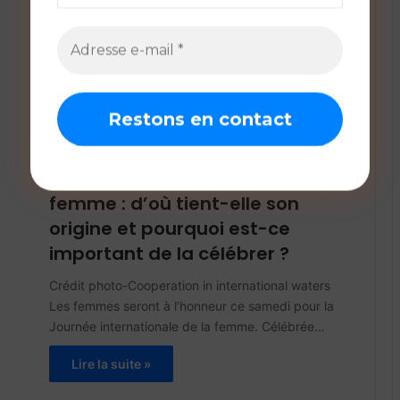
Crédit photo-Connectionivoirienne. L’élection du
prochain président de la Banque africaine de
développement (BAD) approche, et cinq candidats
sont en lice…
Lire la suite »
The Africa Business Index
mars 7, 2025
0
Journée internationale de la
femme : d’où tient-elle son
origine et pourquoi est-ce
important de la célébrer ?
Crédit photo-Cooperation in international waters
Les femmes seront à l’honneur ce samedi pour la
Journée internationale de la femme. Célébrée…
Lire la suite »