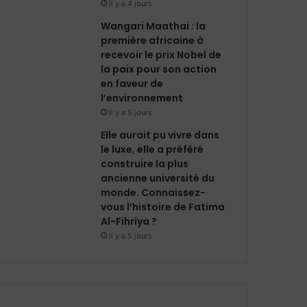
il y a 4 jours
Wangari Maathai : la
première africaine à
recevoir le prix Nobel de
la paix pour son action
en faveur de
l’environnement
il y a 5 jours
Elle aurait pu vivre dans
le luxe, elle a préféré
construire la plus
ancienne université du
monde. Connaissez-
vous l’histoire de Fatima
Al-Fihriya ?
il y a 5 jours