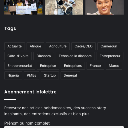
Tags
Actualité
Afrique
Agriculture
Cadre/CEO
Cameroun
Côte-d'ivoire
Diaspora
Echos de la diaspora
Entrepreneur
Entrepreneuriat
Entreprise
Entreprises
France
Maroc
Nigeria
PMEs
Startup
Sénégal
Abonnement Infolettre
Recevrez nos articles hebdomadaires, des success story
inspirants, des entretiens exclusifs et bien plus.
Prénom ou nom complet