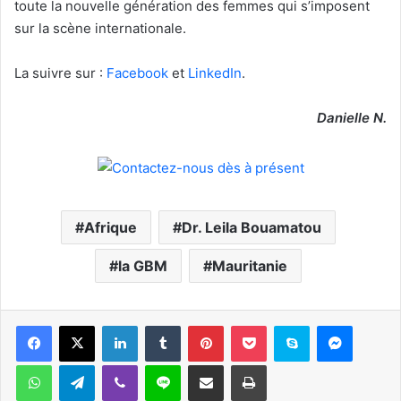
toute la nouvelle génération des femmes qui s’imposent
sur la scène internationale.
La suivre sur :
Facebook
et
LinkedIn
.
Danielle N.
Afrique
Dr. Leila Bouamatou
la GBM
Mauritanie
Facebook
X
Linkedin
Tumblr
Pinterest
Pocket
Skype
Messen
WhatsApp
Telegram
Viber
Ligne
Partager par email
Imprimer