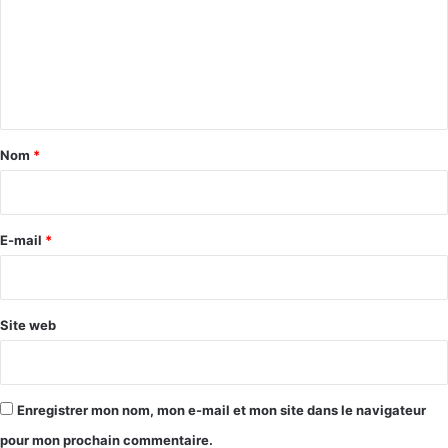
m
e
n
t
a
Nom
*
i
r
e
E-mail
*
*
Site web
Enregistrer mon nom, mon e-mail et mon site dans le navigateur
pour mon prochain commentaire.