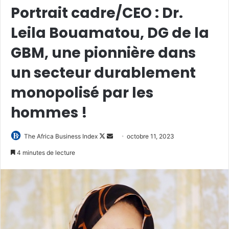
Portrait cadre/CEO : Dr.
Leila Bouamatou, DG de la
GBM, une pionnière dans
un secteur durablement
monopolisé par les
hommes !
Follow
Envoyer
The Africa Business Index
octobre 11, 2023
on
un
4 minutes de lecture
X
courriel