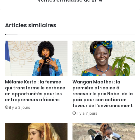
21
%
Articles similaires
Mélanie Keïta : la femme
Wangari Maathai : la
qui transforme le carbone
première africaine à
en opportunités pour les
recevoir le prix Nobel de la
entrepreneurs africains
paix pour son action en
faveur de l’environnement
il y a 3 jours
il y a 7 jours