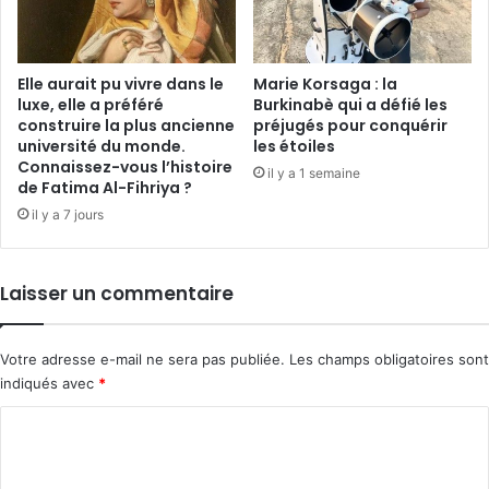
Elle aurait pu vivre dans le
Marie Korsaga : la
luxe, elle a préféré
Burkinabè qui a défié les
construire la plus ancienne
préjugés pour conquérir
université du monde.
les étoiles
Connaissez-vous l’histoire
il y a 1 semaine
de Fatima Al-Fihriya ?
il y a 7 jours
Laisser un commentaire
Votre adresse e-mail ne sera pas publiée.
Les champs obligatoires sont
indiqués avec
*
C
o
m