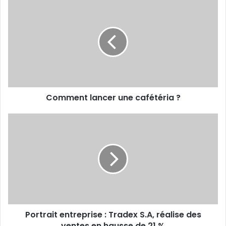
Comment
lancer
une
cafétéria
?
Comment lancer une cafétéria ?
Portrait
entreprise
:
Tradex
S.A,
réalise
des
ventes
en
Portrait entreprise : Tradex S.A, réalise des
hausse
de
ventes en hausse de 21 %