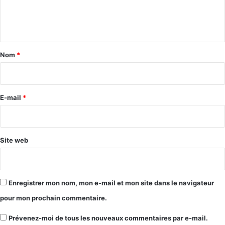
e
n
t
a
Nom
*
i
r
e
E-mail
*
*
Site web
Enregistrer mon nom, mon e-mail et mon site dans le navigateur
pour mon prochain commentaire.
Prévenez-moi de tous les nouveaux commentaires par e-mail.