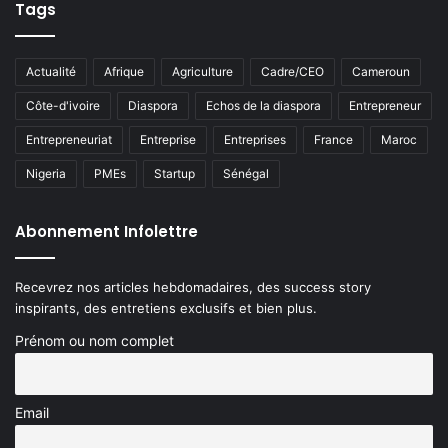
Tags
Actualité
Afrique
Agriculture
Cadre/CEO
Cameroun
Côte-d'ivoire
Diaspora
Echos de la diaspora
Entrepreneur
Entrepreneuriat
Entreprise
Entreprises
France
Maroc
Nigeria
PMEs
Startup
Sénégal
Abonnement Infolettre
Recevrez nos articles hebdomadaires, des success story
inspirants, des entretiens exclusifs et bien plus.
Prénom ou nom complet
Email