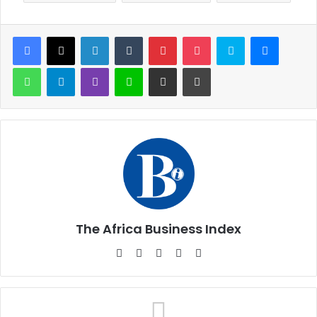
Facebook
X
Linkedin
Tumblr
Pinterest
Pocket
Skype
Messen
WhatsApp
Telegram
Viber
Ligne
Partager par email
Imprimer
The Africa Business Index
Website
Facebook
X
Linkedin
Instagram