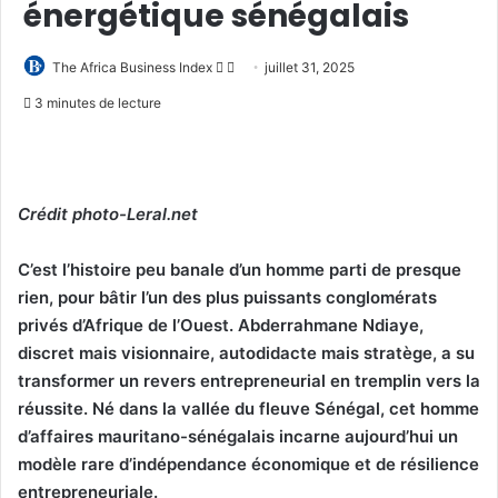
énergétique sénégalais
Follow
Envoyer
The Africa Business Index
juillet 31, 2025
on
un
3 minutes de lecture
X
courriel
Crédit photo-Leral.net
C’est l’histoire peu banale d’un homme parti de presque
rien, pour bâtir l’un des plus puissants conglomérats
privés d’Afrique de l’Ouest. Abderrahmane Ndiaye,
discret mais visionnaire, autodidacte mais stratège, a su
transformer un revers entrepreneurial en tremplin vers la
réussite. Né dans la vallée du fleuve Sénégal, cet homme
d’affaires mauritano-sénégalais incarne aujourd’hui un
modèle rare d’indépendance économique et de résilience
entrepreneuriale.