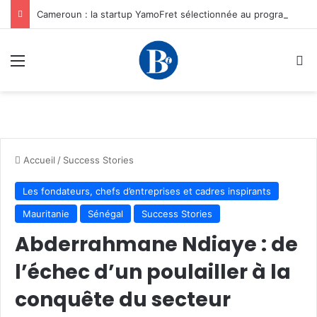
Cameroun : la startup YamoFret sélectionnée au programme HEC Challenge+ Afrique pour accélérer la transformation du fret en Afrique centrale
Menu
R
Accueil
/
Success Stories
Les fondateurs, chefs d’entreprises et cadres inspirants
Mauritanie
Sénégal
Success Stories
Abderrahmane Ndiaye : de
l’échec d’un poulailler à la
conquête du secteur