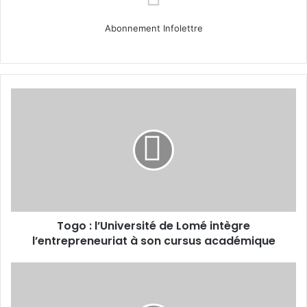
Abonnement Infolettre
Togo
:
l’Université
de
Lomé
intègre
l’entrepreneuriat
à
son
Togo : l’Université de Lomé intègre
cursus
académique
l’entrepreneuriat à son cursus académique
Sénégal
:
Ousmane