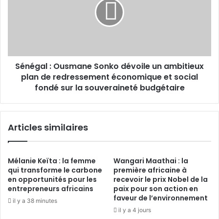
Sonko
dévoile
un
ambitieux
plan
de
Sénégal : Ousmane Sonko dévoile un ambitieux
redressement
économique
plan de redressement économique et social
et
fondé sur la souveraineté budgétaire
social
fondé
sur
Articles similaires
la
souveraineté
budgétaire
Mélanie Keïta : la femme
Wangari Maathai : la
qui transforme le carbone
première africaine à
en opportunités pour les
recevoir le prix Nobel de la
entrepreneurs africains
paix pour son action en
faveur de l’environnement
il y a 38 minutes
il y a 4 jours