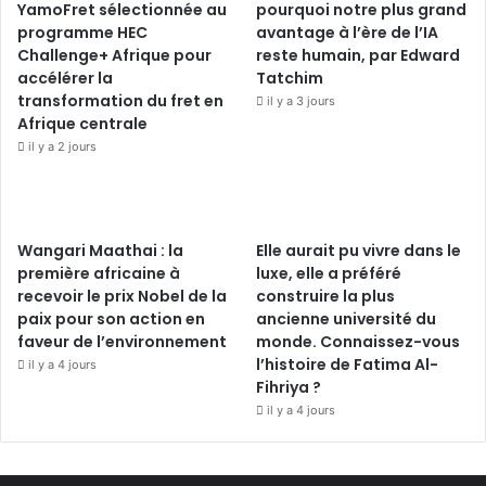
YamoFret sélectionnée au
pourquoi notre plus grand
programme HEC
avantage à l’ère de l’IA
Challenge+ Afrique pour
reste humain, par Edward
accélérer la
Tatchim
transformation du fret en
il y a 3 jours
Afrique centrale
il y a 2 jours
Wangari Maathai : la
Elle aurait pu vivre dans le
première africaine à
luxe, elle a préféré
recevoir le prix Nobel de la
construire la plus
paix pour son action en
ancienne université du
faveur de l’environnement
monde. Connaissez-vous
l’histoire de Fatima Al-
il y a 4 jours
Fihriya ?
il y a 4 jours