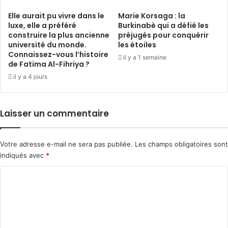
Elle aurait pu vivre dans le
Marie Korsaga : la
luxe, elle a préféré
Burkinabè qui a défié les
construire la plus ancienne
préjugés pour conquérir
université du monde.
les étoiles
Connaissez-vous l’histoire
il y a 1 semaine
de Fatima Al-Fihriya ?
il y a 4 jours
Laisser un commentaire
Votre adresse e-mail ne sera pas publiée.
Les champs obligatoires sont
indiqués avec
*
C
o
m
m