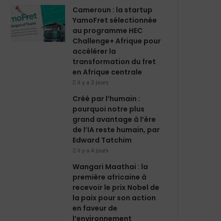
m
Cameroun : la startup
YamoFret sélectionnée
au programme HEC
Challenge+ Afrique pour
accélérer la
transformation du fret
en Afrique centrale
il y a 3 jours
Créé par l’humain :
pourquoi notre plus
grand avantage à l’ère
de l’IA reste humain, par
Edward Tatchim
il y a 4 jours
Wangari Maathai : la
première africaine à
recevoir le prix Nobel de
la paix pour son action
en faveur de
l’environnement