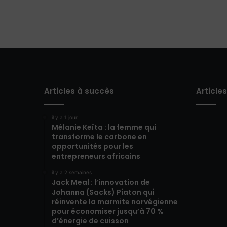
Articles à succès
Article
il y a 1 jour
Mélanie Keïta : la femme qui
transforme le carbone en
opportunités pour les
entrepreneurs africains
il y a 2 semaines
Jack Meal : l’innovation de
Johanna (Sacks) Piaton qui
réinvente la marmite norvégienne
pour économiser jusqu’à 70 %
d’énergie de cuisson