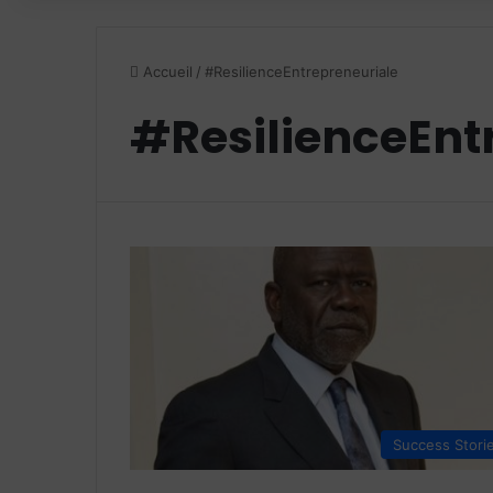
Accueil
/
#ResilienceEntrepreneuriale
#ResilienceEnt
Success Stori