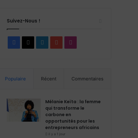
Suivez-Nous !
F
X
L
Y
I
a
i
o
n
c
n
u
s
Populaire
Récent
Commentaires
e
k
T
t
b
e
u
a
Mélanie Keïta : la femme
o
d
b
g
qui transforme le
carbone en
o
i
e
r
opportunités pour les
entrepreneurs africains
k
n
a
il y a 1 jour