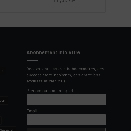
il y a 5 jours
Abonnement Infolettre
Recevrez nos articles hebdomadaires, des
re
success story inspirants, des entretiens
exclusifs et bien plus.
Prénom ou nom complet
eur
Email
Sénégal