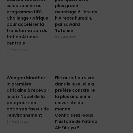
sélectionnée au
plus grand
programme HEC
avantage à l’ère de
Challenge+ Afrique
l’IA reste humain,
pour accélérer la
par Edward
transformation du
Tatchim
fret en Afrique
il y a 4 jours
centrale
il y a 3 jours
Wangari Maathai :
Elle aurait pu vivre
la première
dans le luxe, elle a
africaine à recevoir
préféré construire
le prix Nobel de la
la plus ancienne
paix pour son
université du
action en faveur de
monde.
l’environnement
Connaissez-vous
l’histoire de Fatima
il y a 5 jours
Al-Fihriya ?