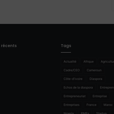
s récents
Tags
Actualité
Afrique
Agricultu
Cadre/CEO
Cameroun
Côte-d'ivoire
Diaspora
Echos de la diaspora
Entrepren
Entrepreneuriat
Entreprise
Entreprises
France
Maroc
Nigeria
PMEs
Startup