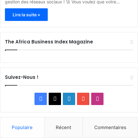
gestion des réseaux sociaux ! 🚀 Vous voulez que votre…
Lire la suite »
The Africa Business Index Magazine
Suivez-Nous !
F
X
L
Y
I
a
i
o
n
c
n
u
s
Populaire
Récent
Commentaires
e
k
T
t