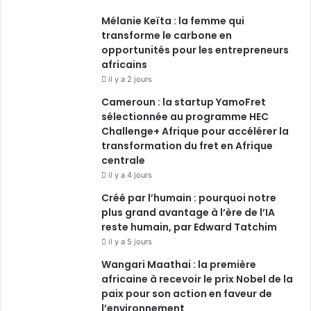
Mélanie Keïta : la femme qui
b
e
u
a
transforme le carbone en
o
opportunités pour les entrepreneurs
d
b
g
africains
o
i
e
r
il y a 2 jours
Cameroun : la startup YamoFret
k
n
a
sélectionnée au programme HEC
Challenge+ Afrique pour accélérer la
m
transformation du fret en Afrique
centrale
il y a 4 jours
Créé par l’humain : pourquoi notre
plus grand avantage à l’ère de l’IA
reste humain, par Edward Tatchim
il y a 5 jours
Wangari Maathai : la première
africaine à recevoir le prix Nobel de la
paix pour son action en faveur de
l’environnement