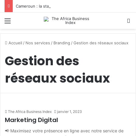
Cameroun : la startup YamoFret sélectionnée au programme HEC Challenge+ Afrique pour accélérer la transformation du fret en Afrique centrale
Menu
R
Accueil
/
Nos services
/
Branding
/
Gestion des réseaux sociaux
Gestion des
réseaux sociaux
The Africa Business Index
janvier 1, 2023
Marketing Digital
📢 Maximisez votre présence en ligne avec notre service de