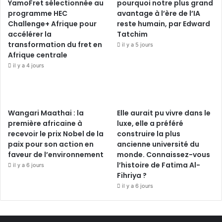
YamoFret sélectionnée au
pourquoi notre plus grand
programme HEC
avantage à l’ère de l’IA
Challenge+ Afrique pour
reste humain, par Edward
accélérer la
Tatchim
transformation du fret en
il y a 5 jours
Afrique centrale
il y a 4 jours
Wangari Maathai : la
Elle aurait pu vivre dans le
première africaine à
luxe, elle a préféré
recevoir le prix Nobel de la
construire la plus
paix pour son action en
ancienne université du
faveur de l’environnement
monde. Connaissez-vous
l’histoire de Fatima Al-
il y a 6 jours
Fihriya ?
il y a 6 jours