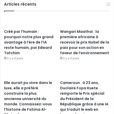
Articles récents
Créé par l’humain :
Wangari Maathai : la
pourquoi notre plus grand
première africaine à
avantage à l’ère de l’IA
recevoir le prix Nobel de la
reste humain, par Edward
paix pour son action en
Tatchim
faveur de l’environnement
il y a 3 jours
il y a 3 jours
Elle aurait pu vivre dans le
Cameroun : à 23 ans,
luxe, elle a préféré
Duclaire Fopa Kuete
construire la plus
remporte le Prix spécial
ancienne université du
du Président de la
monde. Connaissez-vous
République grâce à une IA
l’histoire de Fatima Al-
qui traduit le web en