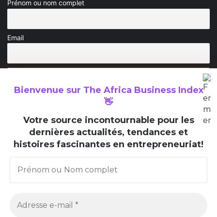
Prénom ou nom complet
Email
Bienvenue sur
The Africa Business Index
👋
V
otre source incontournable pour les
dernières actualités, tendances et
The Africa Business Index est un média consacré à la valorisation
histoires fascinantes en entrepreneuriat!
des initiatives entrepreneuriales en Afrique et au sein de la
diaspora africaine.
© Copyright 2025, The Africa Business Index, Tous les droits
réservés.