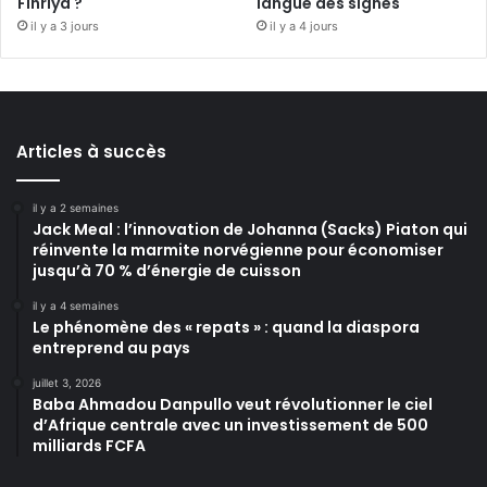
Fihriya ?
langue des signes
il y a 3 jours
il y a 4 jours
Articles à succès
il y a 2 semaines
Jack Meal : l’innovation de Johanna (Sacks) Piaton qui
réinvente la marmite norvégienne pour économiser
jusqu’à 70 % d’énergie de cuisson
il y a 4 semaines
Le phénomène des « repats » : quand la diaspora
entreprend au pays
juillet 3, 2026
Baba Ahmadou Danpullo veut révolutionner le ciel
d’Afrique centrale avec un investissement de 500
milliards FCFA