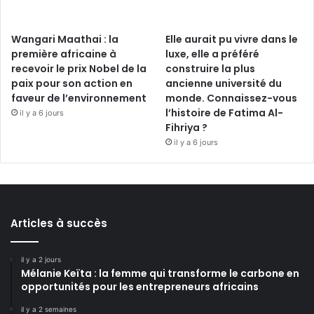
Wangari Maathai : la
Elle aurait pu vivre dans le
première africaine à
luxe, elle a préféré
recevoir le prix Nobel de la
construire la plus
paix pour son action en
ancienne université du
faveur de l’environnement
monde. Connaissez-vous
l’histoire de Fatima Al-
il y a 6 jours
Fihriya ?
il y a 6 jours
Articles à succès
il y a 2 jours
Mélanie Keïta : la femme qui transforme le carbone en
opportunités pour les entrepreneurs africains
il y a 2 semaines