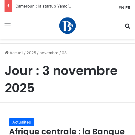
Cameroun : la startup YamoFret sélectionnée au programme HEC Challenge+ Afrique pour accélérer la transformation du fret en Afrique centrale
EN
FR
Menu
R
Accueil
/
2025
/
novembre
/
03
Jour :
3 novembre
2025
Actualités
Afrique centrale : la Banque