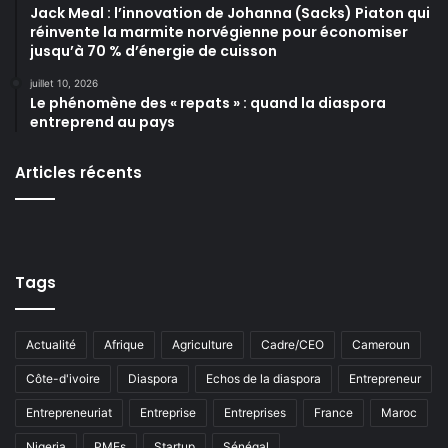
Jack Meal : l’innovation de Johanna (Sacks) Piaton qui
réinvente la marmite norvégienne pour économiser
jusqu’à 70 % d’énergie de cuisson
juillet 10, 2026
Le phénomène des « repats » : quand la diaspora
entreprend au pays
Articles récents
Tags
Actualité
Afrique
Agriculture
Cadre/CEO
Cameroun
Côte-d'ivoire
Diaspora
Echos de la diaspora
Entrepreneur
Entrepreneuriat
Entreprise
Entreprises
France
Maroc
Nigeria
PMEs
Startup
Sénégal