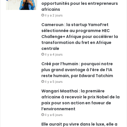
o
opportunités pour les entrepreneurs
d
b
g
africains
o
i
e
r
il y a 2 jours
Cameroun : la startup YamoFret
k
n
a
sélectionnée au programme HEC
Challenge+ Afrique pour accélérer la
m
transformation du fret en Afrique
centrale
il y a 4 jours
Créé par l’humain : pourquoi notre
plus grand avantage à l’ère de l’IA
reste humain, par Edward Tatchim
il y a 5 jours
Wangari Maathai : la première
africaine à recevoir le prix Nobel de la
paix pour son action en faveur de
l’environnement
il y a 6 jours
Elle aurait pu vivre dans le luxe, elle a