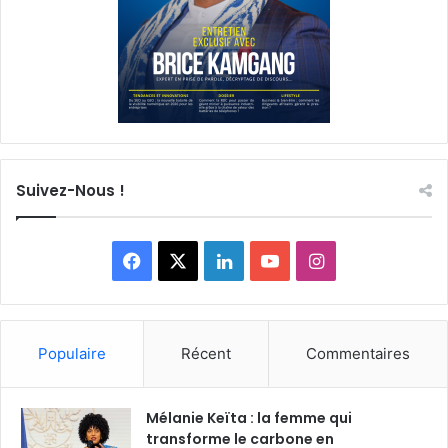
Suivez-Nous !
F
X
L
Y
I
a
i
o
n
c
n
u
s
Populaire
Récent
Commentaires
e
k
T
t
Mélanie Keïta : la femme qui
b
e
u
a
transforme le carbone en