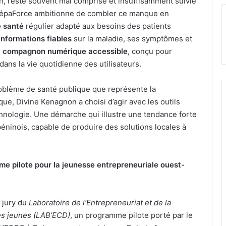
ain, reste souvent mal comprise et insuffisamment suivie
DrépaForce ambitionne de combler ce manque en
e santé
régulier adapté aux besoins des patients
informations fiables
sur la maladie, ses symptômes et
n
compagnon numérique accessible
, conçu pour
dans la vie quotidienne des utilisateurs.
roblème de santé publique que représente la
ue, Divine Kenagnon a choisi d’agir avec les outils
technologie. Une démarche qui illustre une tendance forte
éninois, capable de produire des solutions locales à
e pilote pour la jeunesse entrepreneuriale ouest-
 jury du
Laboratoire de l’Entrepreneuriat et de la
es jeunes (LAB’ECD)
, un programme pilote porté par le