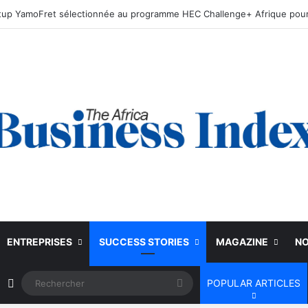
ENTREPRISES
SUCCESS STORIES
MAGAZINE
NO
Article Aléatoire
Rechercher
POPULAR ARTICLES