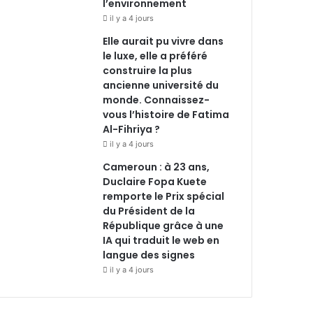
l’environnement
il y a 4 jours
Elle aurait pu vivre dans
le luxe, elle a préféré
construire la plus
ancienne université du
monde. Connaissez-
vous l’histoire de Fatima
Al-Fihriya ?
il y a 4 jours
Cameroun : à 23 ans,
Duclaire Fopa Kuete
remporte le Prix spécial
du Président de la
République grâce à une
IA qui traduit le web en
langue des signes
il y a 4 jours