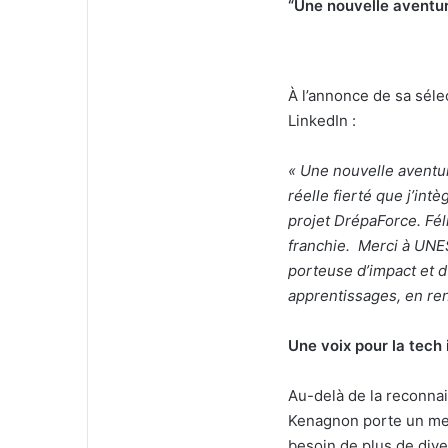
“Une nouvelle aventur
À l’annonce de sa sél
LinkedIn :
« Une nouvelle avent
r
é
elle fiert
é
que j’int
è
projet Dr
é
paForce. Fél
franchie. Merci à UNES
porteuse d’impact et d
apprentissages, en ren
Une voix pour la tech 
Au-delà de la reconnai
Kenagnon porte un mes
besoin de plus de diver