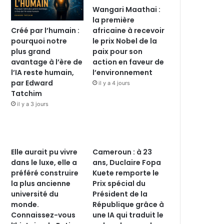
Wangari Maathai :
la première
Créé par l’humain :
africaine à recevoir
pourquoi notre
le prix Nobel de la
plus grand
paix pour son
avantage à l’ère de
action en faveur de
l’IA reste humain,
l’environnement
par Edward
il y a 4 jours
Tatchim
il y a 3 jours
Elle aurait pu vivre
Cameroun : à 23
dans le luxe, elle a
ans, Duclaire Fopa
préféré construire
Kuete remporte le
la plus ancienne
Prix spécial du
université du
Président de la
monde.
République grâce à
Connaissez-vous
une IA qui traduit le