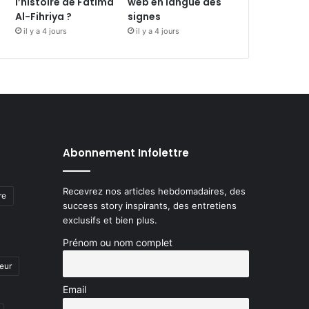
l’histoire de Fatima
web en langue des
Al-Fihriya ?
signes
il y a 4 jours
il y a 4 jours
Abonnement Infolettre
Recevrez nos articles hebdomadaires, des
re
success story inspirants, des entretiens
exclusifs et bien plus.
Prénom ou nom complet
eur
Email