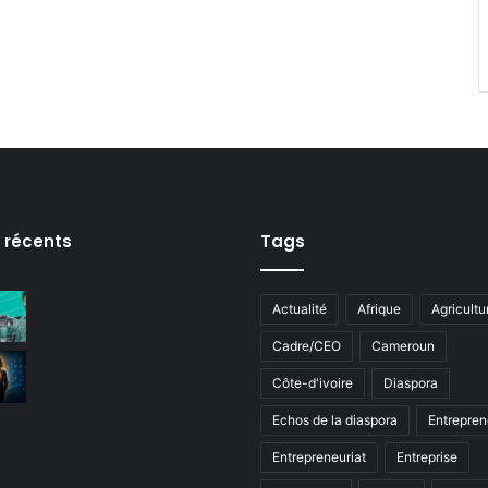
s récents
Tags
Actualité
Afrique
Agricultu
Cadre/CEO
Cameroun
Côte-d'ivoire
Diaspora
Echos de la diaspora
Entrepren
Entrepreneuriat
Entreprise