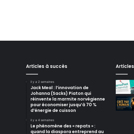
Articles à succès
Article
il y a 2 semaines
Jack Meal : l’innovation de
Johanna (Sacks) Piaton qui
réinvente la marmite norvégienne
pour économiser jusqu’à 70 %
d’énergie de cuisson
il y a 4 semaines
Le phénomène des « repats » :
quand la diaspora entreprend au