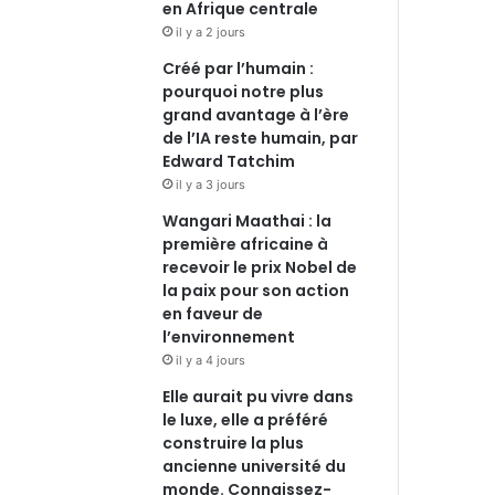
en Afrique centrale
m
il y a 2 jours
Créé par l’humain :
pourquoi notre plus
grand avantage à l’ère
de l’IA reste humain, par
Edward Tatchim
il y a 3 jours
Wangari Maathai : la
première africaine à
recevoir le prix Nobel de
la paix pour son action
en faveur de
l’environnement
il y a 4 jours
Elle aurait pu vivre dans
le luxe, elle a préféré
construire la plus
ancienne université du
monde. Connaissez-