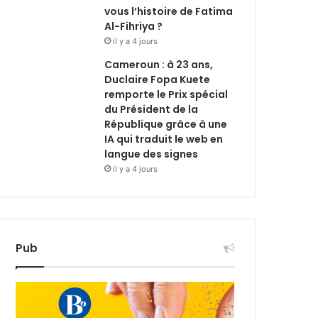
vous l’histoire de Fatima
Al-Fihriya ?
il y a 4 jours
Cameroun : à 23 ans,
Duclaire Fopa Kuete
remporte le Prix spécial
du Président de la
République grâce à une
IA qui traduit le web en
langue des signes
il y a 4 jours
Pub