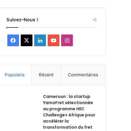
Suivez-Nous !
F
X
L
Y
I
a
i
o
n
c
n
u
s
Populaire
Récent
Commentaires
e
k
T
t
b
e
u
a
Cameroun : la startup
o
d
b
g
YamoFret sélectionnée
au programme HEC
o
i
e
r
Challenge+ Afrique pour
accélérer la
k
n
a
transformation du fret