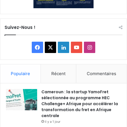
Suivez-Nous !
F
X
L
Y
I
a
i
o
n
c
n
u
s
Populaire
Récent
Commentaires
e
k
T
t
Cameroun : la startup YamoFret
b
e
u
a
sélectionnée au programme HEC
o
Challenge+ Afrique pour accélérer la
d
b
g
transformation du fret en Afrique
o
i
e
r
centrale
il y a 1 jour
k
n
a