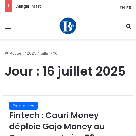
Wangari Maathai : la première africaine à recevoir le prix Nobel de la paix pour son action en faveur de l’environnement
EN
FR
Menu
R
Accueil
/
2025
/
juillet
/
16
Jour :
16 juillet 2025
Entreprises
Fintech : Cauri Money
déploie Gajo Money au