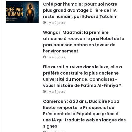
Créé par l’humain : pourquoi notre
plus grand avantage à l’ère de l’IA
m
reste humain, par Edward Tatchim
il y a 2 jours
Wangari Maathai : la première
africaine à recevoir le prix Nobel de la
paix pour son action en faveur de
l’environnement
il y a 3 jours
Elle aurait pu vivre dans le luxe, elle a
préféré construire la plus ancienne
université du monde. Connaissez-
vous l’histoire de Fatima Al-Fihriya ?
il y a 3 jours
Cameroun : à 23 ans, Duclaire Fopa
Kuete remporte le Prix spécial du
Président de la République grâce à
une IA qui traduit le web en langue des
signes