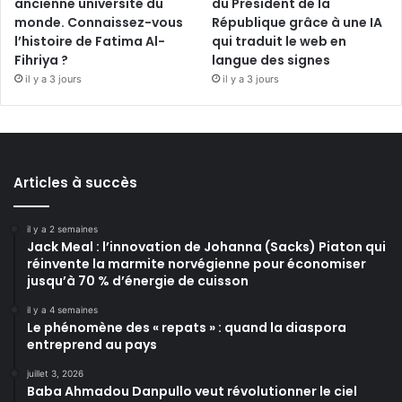
ancienne université du
du Président de la
monde. Connaissez-vous
République grâce à une IA
l’histoire de Fatima Al-
qui traduit le web en
Fihriya ?
langue des signes
il y a 3 jours
il y a 3 jours
Articles à succès
il y a 2 semaines
Jack Meal : l’innovation de Johanna (Sacks) Piaton qui
réinvente la marmite norvégienne pour économiser
jusqu’à 70 % d’énergie de cuisson
il y a 4 semaines
Le phénomène des « repats » : quand la diaspora
entreprend au pays
juillet 3, 2026
Baba Ahmadou Danpullo veut révolutionner le ciel