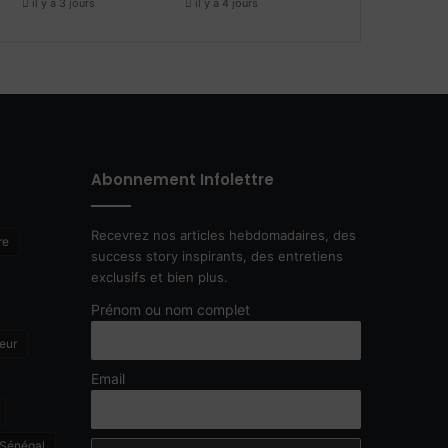
il y a 3 jours
il y a 4 jours
Abonnement Infolettre
Recevrez nos articles hebdomadaires, des
re
success story inspirants, des entretiens
exclusifs et bien plus.
Prénom ou nom complet
eur
Email
Sénégal