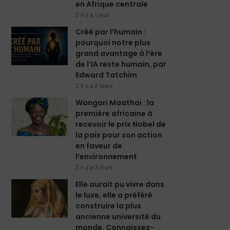
en Afrique centrale
m
il y a 1 jour
Créé par l’humain :
pourquoi notre plus
grand avantage à l’ère
de l’IA reste humain, par
Edward Tatchim
il y a 2 jours
Wangari Maathai : la
première africaine à
recevoir le prix Nobel de
la paix pour son action
en faveur de
l’environnement
il y a 3 jours
Elle aurait pu vivre dans
le luxe, elle a préféré
construire la plus
ancienne université du
monde. Connaissez-