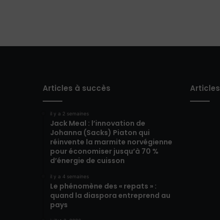
Articles à succès
Article
il y a 2 semaines
Jack Meal : l’innovation de
Johanna (Sacks) Piaton qui
réinvente la marmite norvégienne
pour économiser jusqu’à 70 %
d’énergie de cuisson
il y a 4 semaines
Le phénomène des « repats » :
quand la diaspora entreprend au
pays