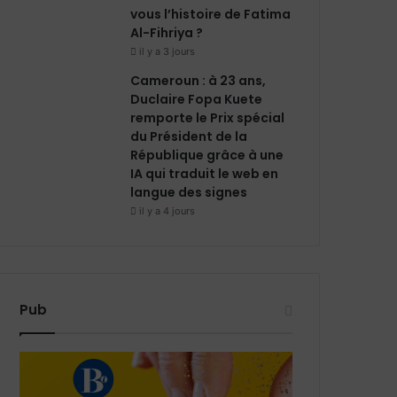
vous l’histoire de Fatima
Al-Fihriya ?
il y a 3 jours
Cameroun : à 23 ans,
Duclaire Fopa Kuete
remporte le Prix spécial
du Président de la
République grâce à une
IA qui traduit le web en
langue des signes
il y a 4 jours
Pub