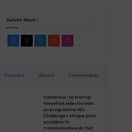
Suivez-Nous !
F
X
L
Y
I
a
i
o
n
c
n
u
s
Populaire
Récent
Commentaires
e
k
T
t
b
e
u
a
Cameroun : la startup
o
d
b
g
YamoFret sélectionnée
au programme HEC
o
i
e
r
Challenge+ Afrique pour
accélérer la
k
n
a
transformation du fret