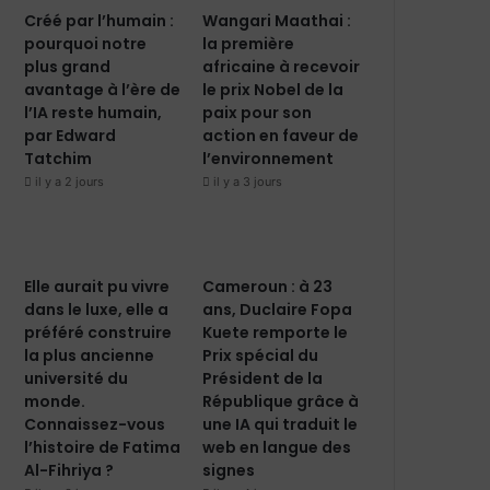
Créé par l’humain :
Wangari Maathai :
pourquoi notre
la première
plus grand
africaine à recevoir
avantage à l’ère de
le prix Nobel de la
l’IA reste humain,
paix pour son
par Edward
action en faveur de
Tatchim
l’environnement
il y a 2 jours
il y a 3 jours
Elle aurait pu vivre
Cameroun : à 23
dans le luxe, elle a
ans, Duclaire Fopa
préféré construire
Kuete remporte le
la plus ancienne
Prix spécial du
université du
Président de la
monde.
République grâce à
Connaissez-vous
une IA qui traduit le
l’histoire de Fatima
web en langue des
Al-Fihriya ?
signes