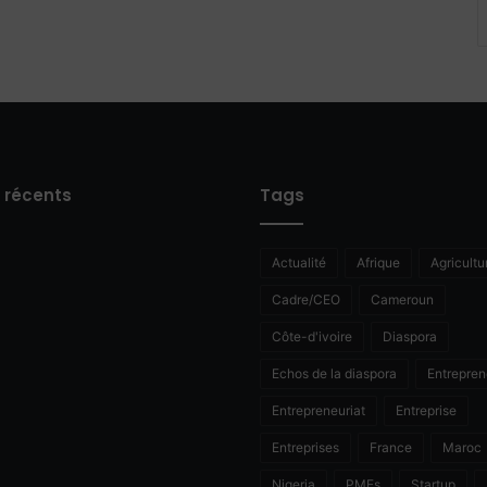
s récents
Tags
Actualité
Afrique
Agricultu
Cadre/CEO
Cameroun
Côte-d'ivoire
Diaspora
Echos de la diaspora
Entrepren
Entrepreneuriat
Entreprise
Entreprises
France
Maroc
Nigeria
PMEs
Startup