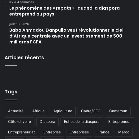
il y a 4 semaines
Le phénomène des « repats » : quand la diaspora
entreprend au pays
juillet 3, 2026
Baba Ahmadou Danpullo veut révolutionner le ciel
d’Afrique centrale avec un investissement de 500
milliards FCFA
Articles récents
Tags
Actualité
Afrique
Agriculture
Cadre/CEO
Cameroun
Côte-d'ivoire
Diaspora
Echos de la diaspora
Entrepreneur
Entrepreneuriat
Entreprise
Entreprises
France
Maroc