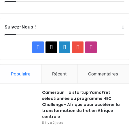
Suivez-Nous !
F
X
L
Y
I
a
i
o
n
c
n
u
s
Populaire
Récent
Commentaires
e
k
T
t
Cameroun : la startup YamoFret
b
e
u
a
sélectionnée au programme HEC
o
Challenge+ Afrique pour accélérer la
d
b
g
transformation du fret en Afrique
o
i
e
r
centrale
il y a 2 jours
k
n
a