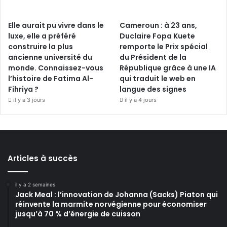
Elle aurait pu vivre dans le
Cameroun : à 23 ans,
luxe, elle a préféré
Duclaire Fopa Kuete
construire la plus
remporte le Prix spécial
ancienne université du
du Président de la
monde. Connaissez-vous
République grâce à une IA
l’histoire de Fatima Al-
qui traduit le web en
Fihriya ?
langue des signes
il y a 3 jours
il y a 4 jours
Articles à succès
il y a 2 semaines
Jack Meal : l’innovation de Johanna (Sacks) Piaton qui
réinvente la marmite norvégienne pour économiser
jusqu’à 70 % d’énergie de cuisson