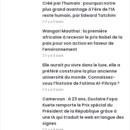
Créé par l’humain : pourquoi notre
plus grand avantage à l’ère de l’IA
m
reste humain, par Edward Tatchim
il y a 3 jours
Wangari Maathai : la première
africaine à recevoir le prix Nobel de la
paix pour son action en faveur de
l’environnement
il y a 3 jours
Elle aurait pu vivre dans le luxe, elle a
préféré construire la plus ancienne
université du monde. Connaissez-
vous l’histoire de Fatima Al-Fihriya ?
il y a 3 jours
Cameroun : à 23 ans, Duclaire Fopa
Kuete remporte le Prix spécial du
Président de la République grâce à
une IA qui traduit le web en langue des
signes
il y a 4 jours