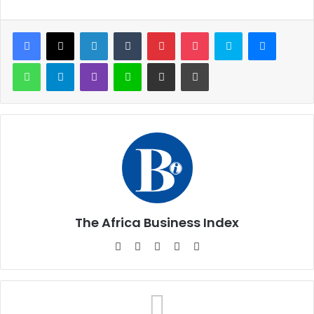
Facebook
X
Linkedin
Tumblr
Pinterest
Pocket
Skype
Messen
WhatsApp
Telegram
Viber
Ligne
Partager par email
Imprimer
The Africa Business Index
Website
Facebook
X
Linkedin
Instagram