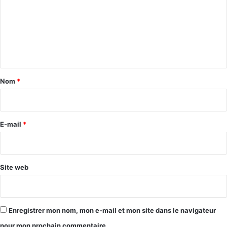
m
m
e
n
t
a
Nom
*
i
r
e
E-mail
*
*
Site web
Enregistrer mon nom, mon e-mail et mon site dans le navigateur
pour mon prochain commentaire.