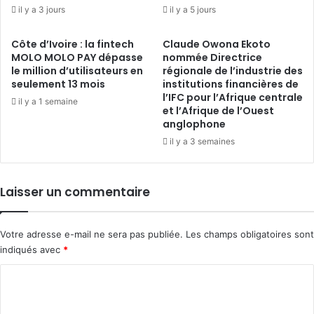
il y a 3 jours
il y a 5 jours
Côte d’Ivoire : la fintech
Claude Owona Ekoto
MOLO MOLO PAY dépasse
nommée Directrice
le million d’utilisateurs en
régionale de l’industrie des
seulement 13 mois
institutions financières de
l’IFC pour l’Afrique centrale
il y a 1 semaine
et l’Afrique de l’Ouest
anglophone
il y a 3 semaines
Laisser un commentaire
Votre adresse e-mail ne sera pas publiée.
Les champs obligatoires sont
indiqués avec
*
C
o