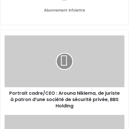
Abonnement Infolettre
Portrait
cadre/CEO :
Arouna
Nikiema,
de
juriste
à
patron
d’une
Portrait cadre/CEO : Arouna Nikiema, de juriste
société
de
à patron d’une société de sécurité privée, BBS
sécurité
Holding
privée,
BBS
Diaspora
Holding
à