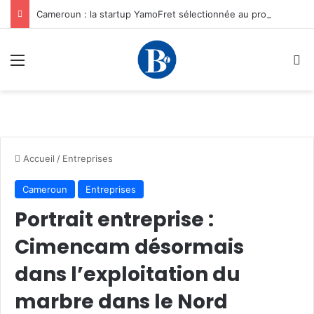
Cameroun : la startup YamoFret sélectionnée au programme HEC Challenge+ Afrique pour accélérer la transformation du fret en Afrique centrale
Menu
R
Accueil
/
Entreprises
Cameroun
Entreprises
Portrait entreprise :
Cimencam désormais
dans l’exploitation du
marbre dans le Nord