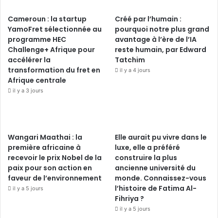
Cameroun : la startup
Créé par l’humain :
YamoFret sélectionnée au
pourquoi notre plus grand
programme HEC
avantage à l’ère de l’IA
Challenge+ Afrique pour
reste humain, par Edward
accélérer la
Tatchim
transformation du fret en
il y a 4 jours
Afrique centrale
il y a 3 jours
Wangari Maathai : la
Elle aurait pu vivre dans le
première africaine à
luxe, elle a préféré
recevoir le prix Nobel de la
construire la plus
paix pour son action en
ancienne université du
faveur de l’environnement
monde. Connaissez-vous
l’histoire de Fatima Al-
il y a 5 jours
Fihriya ?
il y a 5 jours