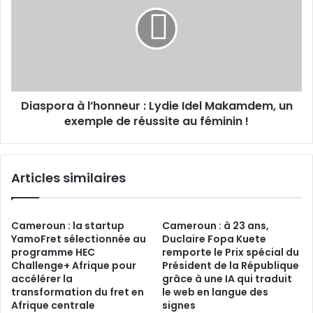
l’honneur
:
Lydie
Idel
Makamdem,
un
exemple
Diaspora à l’honneur : Lydie Idel Makamdem, un
de
réussite
exemple de réussite au féminin !
au
féminin
!
Articles similaires
Cameroun : la startup
Cameroun : à 23 ans,
YamoFret sélectionnée au
Duclaire Fopa Kuete
programme HEC
remporte le Prix spécial du
Challenge+ Afrique pour
Président de la République
accélérer la
grâce à une IA qui traduit
transformation du fret en
le web en langue des
Afrique centrale
signes