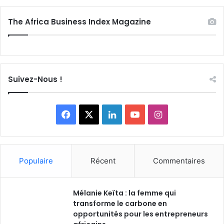
The Africa Business Index Magazine
Suivez-Nous !
F
X
L
Y
I
a
i
o
n
c
n
u
s
Populaire
Récent
Commentaires
e
k
T
t
Mélanie Keïta : la femme qui
b
e
u
a
transforme le carbone en
o
opportunités pour les entrepreneurs
d
b
g