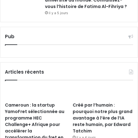
vous l’histoire de Fatima Al-Fihriya ?
il y a 5 jours
Pub
Articles récents
Cameroun : la startup
Créé par l’humain :
YamoFret sélectionnée au
pourquoi notre plus grand
programme HEC
avantage à l’ère de l’IA
Challenge+ Afrique pour
reste humain, par Edward
accélérer la
Tatchim
transformation du fret en
il y a 4 jours