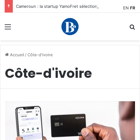
Cameroun : la startup YamoFret sélectionnée au programme HEC Challenge+ Afrique pour accélérer la transformation du fret en Afrique centrale
EN
FR
Menu
R
Accueil
/
Côte-d'ivoire
Côte-d'ivoire