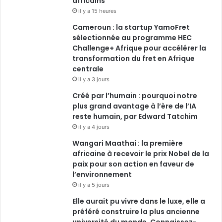
africains
o
i
e
r
il y a 15 heures
Cameroun : la startup YamoFret
k
n
a
sélectionnée au programme HEC
Challenge+ Afrique pour accélérer la
m
transformation du fret en Afrique
centrale
il y a 3 jours
Créé par l’humain : pourquoi notre
plus grand avantage à l’ère de l’IA
reste humain, par Edward Tatchim
il y a 4 jours
Wangari Maathai : la première
africaine à recevoir le prix Nobel de la
paix pour son action en faveur de
l’environnement
il y a 5 jours
Elle aurait pu vivre dans le luxe, elle a
préféré construire la plus ancienne
université du monde. Connaissez-