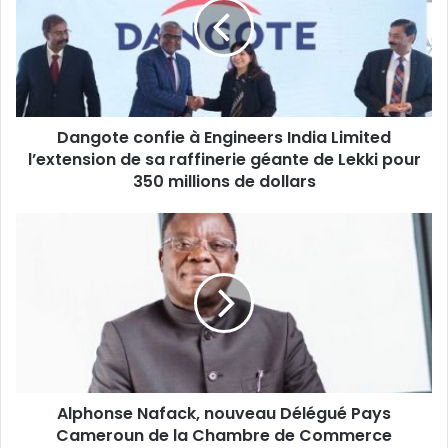
Engineers
India
Limited
l’extension
de
sa
Dangote confie à Engineers India Limited
raffinerie
géante
l’extension de sa raffinerie géante de Lekki pour
de
350 millions de dollars
Lekki
pour
Alphonse
350
Nafack,
millions
nouveau
de
Délégué
dollars
Pays
Cameroun
de
la
Chambre
Alphonse Nafack, nouveau Délégué Pays
de
Commerce
Cameroun de la Chambre de Commerce