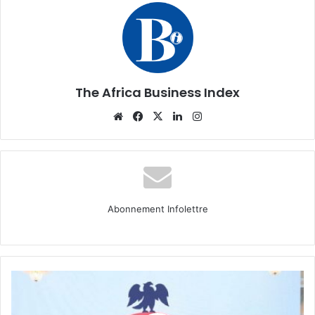
The Africa Business Index
Website
Facebook
X
Linkedin
Instagram
Abonnement Infolettre
Dangote
confie
à