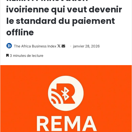
ivoirienne qui veut devenir
le standard du paiement
offline
Follow
Envoyer
The Africa Business Index
janvier 28, 2026
on
un
3 minutes de lecture
X
courriel