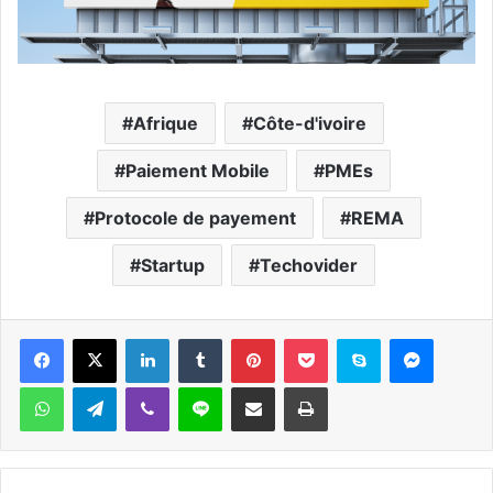
Afrique
Côte-d'ivoire
Paiement Mobile
PMEs
Protocole de payement
REMA
Startup
Techovider
Facebook
X
Linkedin
Tumblr
Pinterest
Pocket
Skype
Messen
WhatsApp
Telegram
Viber
Ligne
Partager par email
Imprimer