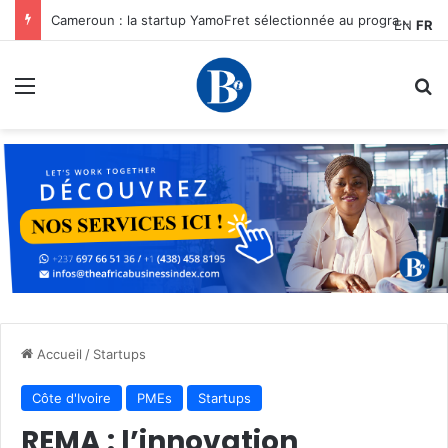
Cameroun : la startup YamoFret sélectionnée au programme HEC Challenge+ Afrique pour accélérer la transformation du fret en Afrique centrale
EN
FR
Menu
R
Accueil
/
Startups
Côte d'Ivoire
PMEs
Startups
REMA : l’innovation