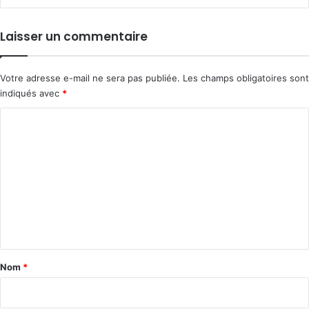
Laisser un commentaire
Votre adresse e-mail ne sera pas publiée.
Les champs obligatoires sont
indiqués avec
*
C
o
m
m
e
n
t
a
Nom
*
i
r