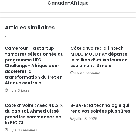
Canada-
Canada-Afrique
Afrique
Articles similaires
Cameroun : la startup
Côte d’Ivoire : la fintech
YamoFret sélectionnée au
MOLO MOLO PAY dépasse
programme HEC
le million d’utilisateurs en
Challenge+ Afrique pour
seulement 13 mois
accélérer la
il y a 1 semaine
transformation du fret en
Afrique centrale
il y a 3 jours
Côte d’Ivoire : Avec 40,2 %
B-SAFE : la technologie qui
du capital, Ahmed Cissé
rend vos soirées plus sûres
prend les commandes de
juillet 8, 2026
la BICICI
il y a 3 semaines