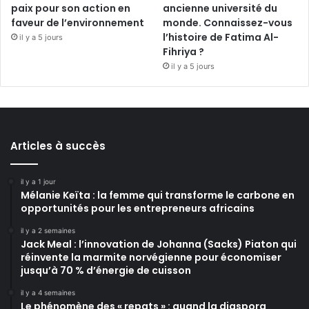
paix pour son action en
ancienne université du
faveur de l’environnement
monde. Connaissez-vous
l’histoire de Fatima Al-
il y a 5 jours
Fihriya ?
il y a 5 jours
Articles à succès
il y a 1 jour
Mélanie Keïta : la femme qui transforme le carbone en
opportunités pour les entrepreneurs africains
il y a 2 semaines
Jack Meal : l’innovation de Johanna (Sacks) Piaton qui
réinvente la marmite norvégienne pour économiser
jusqu’à 70 % d’énergie de cuisson
il y a 4 semaines
Le phénomène des « repats » : quand la diaspora