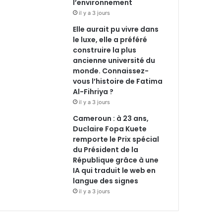
l’environnement
il y a 3 jours
Elle aurait pu vivre dans
le luxe, elle a préféré
construire la plus
ancienne université du
monde. Connaissez-
vous l’histoire de Fatima
Al-Fihriya ?
il y a 3 jours
Cameroun : à 23 ans,
Duclaire Fopa Kuete
remporte le Prix spécial
du Président de la
République grâce à une
IA qui traduit le web en
langue des signes
il y a 3 jours