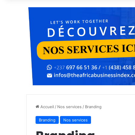
Accueil
/
Nos services
/
Branding
Branding
Nos services