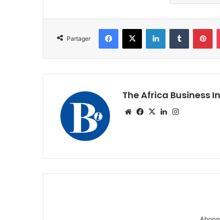
Facebook
X
Linkedin
Tumblr
Pi
Partager
The Africa Business I
Website
Facebook
X
Linkedin
Instagram
Abonne