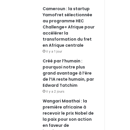
Cameroun : la startup
YamoFret sélectionnée
au programme HEC
Challenge+ Afrique pour
accélérer la
transformation du fret
en Afrique centrale
il y a 1 jour
Créé par l’humain :
pourquoi notre plus
grand avantage à l’ère
de l’IA reste humain, par
Edward Tatchim
il y a 2 jours
Wangari Maathai : la
première africaine à
recevoir le prix Nobel de
la paix pour son action
en faveur de