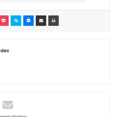
nterest
Pocket
Skype
Messenger
Partager par email
Imprimer
ndex
ment Infolettre