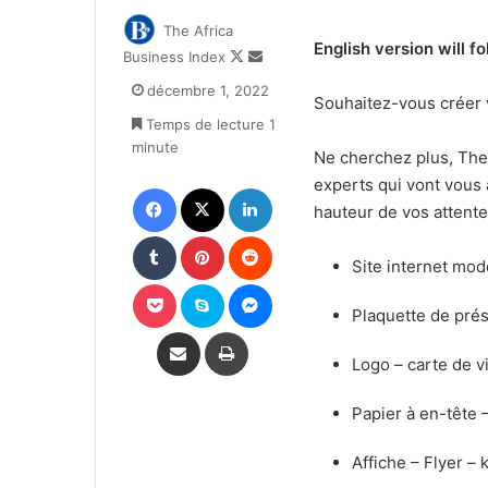
The Africa
English version will f
Follow
Envoyer
Business Index
on
un
décembre 1, 2022
X
courriel
Souhaitez-vous créer 
Temps de lecture 1
minute
Ne cherchez plus, The 
experts qui vont vous
Facebook
X
Linkedin
hauteur de vos attente
Tumblr
Pinterest
Reddit
Site internet mo
Pocket
Skype
Messenger
Plaquette de pré
Partager par email
Imprimer
Logo – carte de v
Papier à en-tête 
Affiche – Flyer –