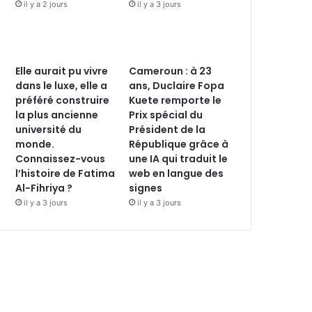
il y a 2 jours
il y a 3 jours
Elle aurait pu vivre
Cameroun : à 23
dans le luxe, elle a
ans, Duclaire Fopa
préféré construire
Kuete remporte le
la plus ancienne
Prix spécial du
université du
Président de la
monde.
République grâce à
Connaissez-vous
une IA qui traduit le
l’histoire de Fatima
web en langue des
Al-Fihriya ?
signes
il y a 3 jours
il y a 3 jours