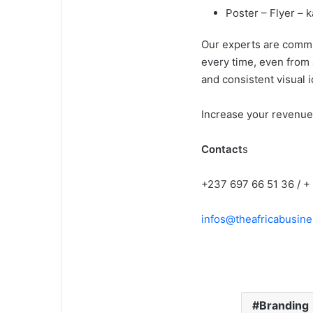
Poster – Flyer – 
Our experts are commi
every time, even from 
and consistent visual i
Increase your revenues
Contact
s
+237 697 66 51 36 / +
infos@theafricabusin
Branding