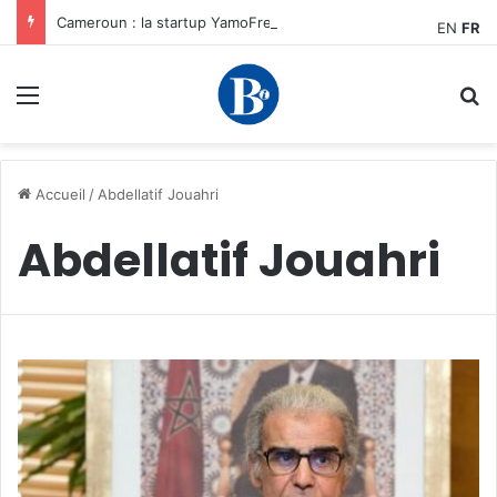
Cameroun : la startup YamoFret sélectionnée au programme HEC Challenge+ Afrique pour accélérer la transformation du fret en Afrique centrale
EN
FR
Menu
R
Accueil
/
Abdellatif Jouahri
Abdellatif Jouahri