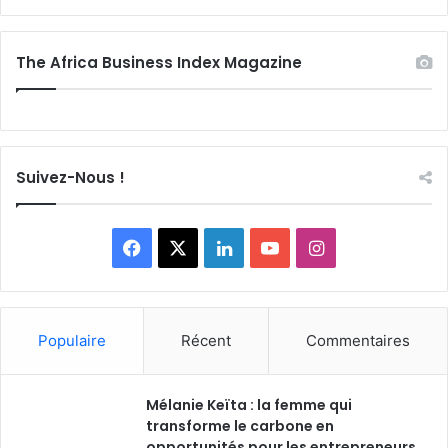
The Africa Business Index Magazine
Suivez-Nous !
F
X
L
Y
I
a
i
o
n
c
n
u
s
Populaire
Récent
Commentaires
e
k
T
t
Mélanie Keïta : la femme qui
b
e
u
a
transforme le carbone en
o
opportunités pour les entrepreneurs
d
b
g