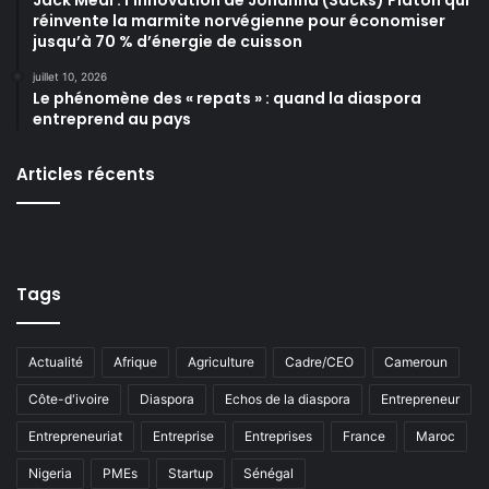
réinvente la marmite norvégienne pour économiser
jusqu’à 70 % d’énergie de cuisson
juillet 10, 2026
Le phénomène des « repats » : quand la diaspora
entreprend au pays
Articles récents
Tags
Actualité
Afrique
Agriculture
Cadre/CEO
Cameroun
Côte-d'ivoire
Diaspora
Echos de la diaspora
Entrepreneur
Entrepreneuriat
Entreprise
Entreprises
France
Maroc
Nigeria
PMEs
Startup
Sénégal