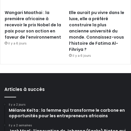
Wangari Maathai : la
Elle aurait pu vivre dans le
première africaine à
luxe, elle a préféré
recevoir le prix Nobel de la
construire la plus
paix pour son action en
ancienne université du
faveur de l’environnement
monde. Connaissez-vous
l’histoire de Fatima Al-
il y a 6 jours
Fihriya ?
il y a 6 jours
Articles à succès
il y a 2 jours
Mélanie Keïta : la femme qui transforme le carbone en
opportunités pour les entrepreneurs africains
il y a 2 semaines
Jack Meal : l’innovation de Johanna (Sacks) Piaton qui