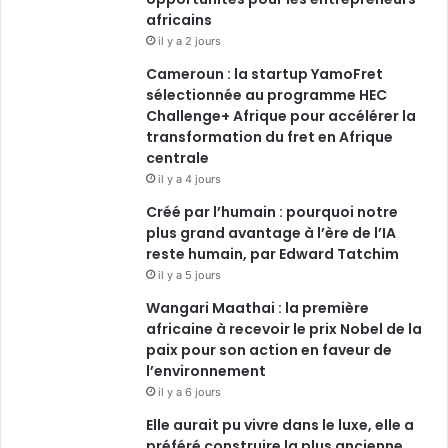
africains
o
i
e
r
il y a 2 jours
Cameroun : la startup YamoFret
k
n
a
sélectionnée au programme HEC
Challenge+ Afrique pour accélérer la
m
transformation du fret en Afrique
centrale
il y a 4 jours
Créé par l’humain : pourquoi notre
plus grand avantage à l’ère de l’IA
reste humain, par Edward Tatchim
il y a 5 jours
Wangari Maathai : la première
africaine à recevoir le prix Nobel de la
paix pour son action en faveur de
l’environnement
il y a 6 jours
Elle aurait pu vivre dans le luxe, elle a
préféré construire la plus ancienne