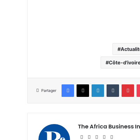
Actuali
Côte-d'ivoir
Facebook
X
Linkedin
Tumblr
Pin
Partager
The Africa Business I
Website
Facebook
X
Linkedin
Instagram