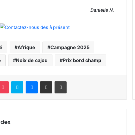
Danielle N.
té
Afrique
Campagne 2025
e
Noix de cajou
Prix bord champ
terest
Pocket
Skype
Messenger
Partager par email
Imprimer
ndex