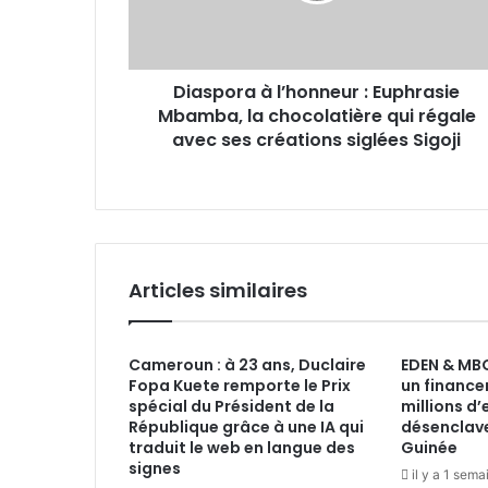
chocolatière
qui
régale
Diaspora à l’honneur : Euphrasie
avec
ses
Mbamba, la chocolatière qui régale
créations
avec ses créations siglées Sigoji
siglées
Sigoji
Articles similaires
Cameroun : à 23 ans, Duclaire
EDEN & MBG
Fopa Kuete remporte le Prix
un financ
spécial du Président de la
millions d
République grâce à une IA qui
désenclav
traduit le web en langue des
Guinée
signes
il y a 1 sema