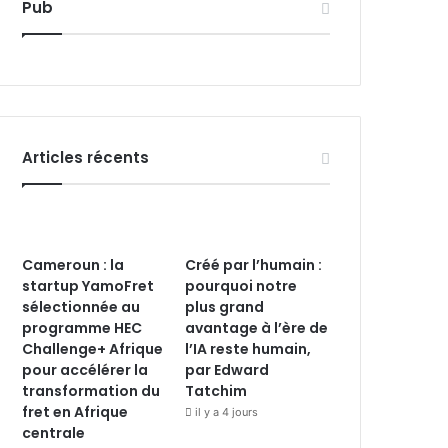
Pub
Articles récents
Cameroun : la
Créé par l’humain :
startup YamoFret
pourquoi notre
sélectionnée au
plus grand
programme HEC
avantage à l’ère de
Challenge+ Afrique
l’IA reste humain,
pour accélérer la
par Edward
transformation du
Tatchim
fret en Afrique
il y a 4 jours
centrale