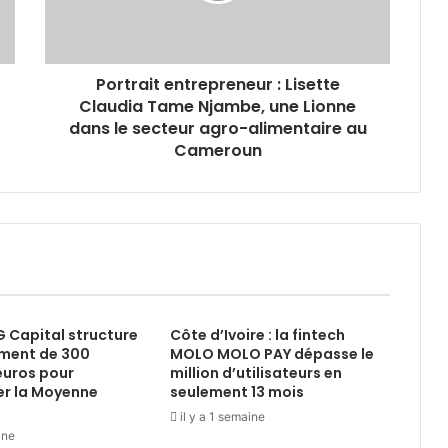
une
Lionne
dans
Portrait entrepreneur : Lisette
le
secteur
Claudia Tame Njambe, une Lionne
agro-
dans le secteur agro-alimentaire au
alimentaire
Cameroun
au
Cameroun
 Capital structure
Côte d’Ivoire : la fintech
ement de 300
MOLO MOLO PAY dépasse le
’euros pour
million d’utilisateurs en
er la Moyenne
seulement 13 mois
il y a 1 semaine
ine