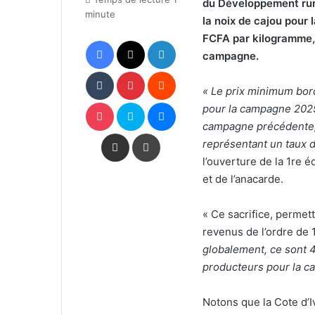
du Développement rura
minute
la noix de cajou pour 
FCFA par kilogramme,
Facebook
X
Linkedin
campagne.
Tumblr
Pinterest
Reddit
« Le prix minimum bord
Pocket
Skype
Messenger
pour la campagne 2025
campagne précédente, 
Partager par email
Imprimer
représentant un taux
l’ouverture de la 1re 
et de l’anacarde.
« Ce sacrifice, perme
revenus de l’ordre de 1
globalement, ce sont 4
producteurs pour la c
Notons que la Cote d’I