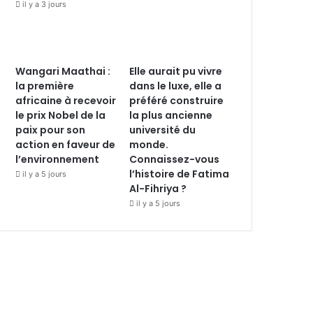
il y a 3 jours
Wangari Maathai :
Elle aurait pu vivre
la première
dans le luxe, elle a
africaine à recevoir
préféré construire
le prix Nobel de la
la plus ancienne
paix pour son
université du
action en faveur de
monde.
l’environnement
Connaissez-vous
l’histoire de Fatima
il y a 5 jours
Al-Fihriya ?
il y a 5 jours