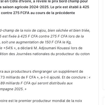
l en Côte d’Ivoire, a révélé le prix bord champ pour
la saison agricole 2024-2025. Le prix est établi à 425
 contre 275 FCFA au cours de la précédente
-champ de la noix de cajou, bien séchée et bien triée,
 est fixée à 425 F CFA contre 275 F CFA lors de la
soit une augmentation de 150 F CFA le Kg,
 de +54%
», a déclaré M. Adjoumani Kouassi lors de
édition des Journées nationales du producteur du coton
ttra aux producteurs d’engranger un supplément de
73 milliards de F CFA », a-t-il ajouté. Et de conclure :
«
89 milliards F CFA qui seront distribués aux
ampagne 2025. »
voire est le premier producteur mondial de la noix