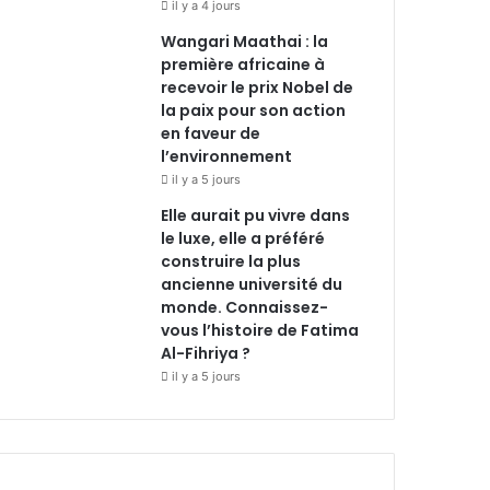
il y a 4 jours
Wangari Maathai : la
première africaine à
recevoir le prix Nobel de
la paix pour son action
en faveur de
l’environnement
il y a 5 jours
Elle aurait pu vivre dans
le luxe, elle a préféré
construire la plus
ancienne université du
monde. Connaissez-
vous l’histoire de Fatima
Al-Fihriya ?
il y a 5 jours