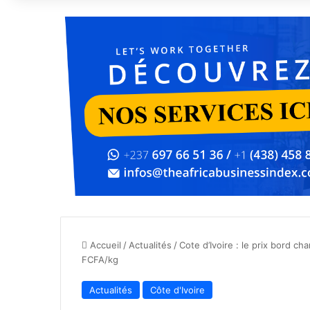
Accueil
/
Actualités
/
Cote d’Ivoire : le prix bord c
FCFA/kg
Actualités
Côte d'Ivoire