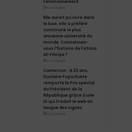
l’environnement
il y a 3 jours
Elle aurait pu vivre dans
le luxe, elle a préféré
construire la plus
ancienne université du
monde. Connaissez-
vous l’histoire de Fatima
Al-Fihriya ?
il y a 3 jours
Cameroun : à 23 ans,
Duclaire Fopa Kuete
remporte le Prix spécial
du Président de la
République grâce à une
IA qui traduit le web en
langue des signes
il y a 3 jours