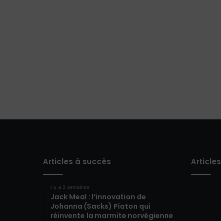
Articles à succès
Article
il y a 2 semaines
Jack Meal : l’innovation de
Johanna (Sacks) Piaton qui
réinvente la marmite norvégienne