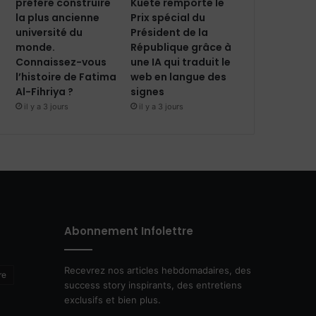
préféré construire
Kuete remporte le
la plus ancienne
Prix spécial du
université du
Président de la
monde.
République grâce à
Connaissez-vous
une IA qui traduit le
l’histoire de Fatima
web en langue des
Al-Fihriya ?
signes
il y a 3 jours
il y a 3 jours
Abonnement Infolettre
Recevrez nos articles hebdomadaires, des
re
success story inspirants, des entretiens
exclusifs et bien plus.