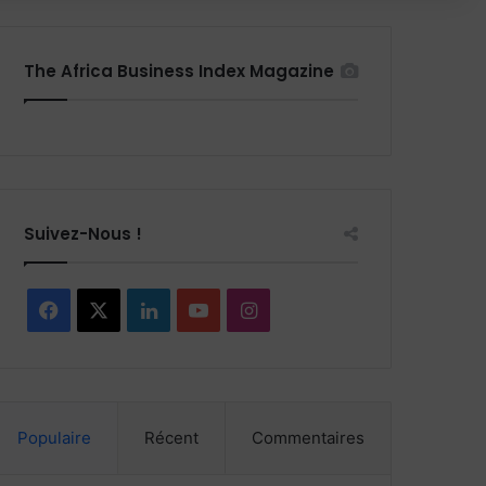
The Africa Business Index Magazine
Suivez-Nous !
F
X
L
Y
I
a
i
o
n
c
n
u
s
Populaire
Récent
Commentaires
e
k
T
t
b
e
u
a