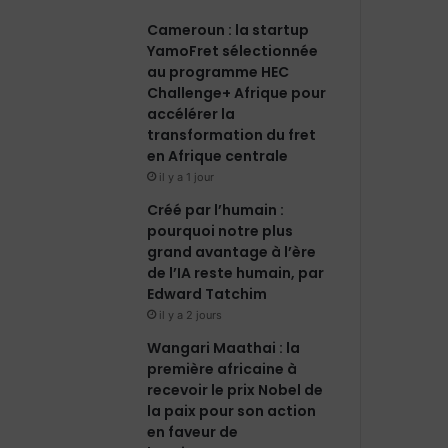
Cameroun : la startup
o
d
b
g
YamoFret sélectionnée
au programme HEC
o
i
e
r
Challenge+ Afrique pour
accélérer la
k
n
a
transformation du fret
en Afrique centrale
m
il y a 1 jour
Créé par l’humain :
pourquoi notre plus
grand avantage à l’ère
de l’IA reste humain, par
Edward Tatchim
il y a 2 jours
Wangari Maathai : la
première africaine à
recevoir le prix Nobel de
la paix pour son action
en faveur de