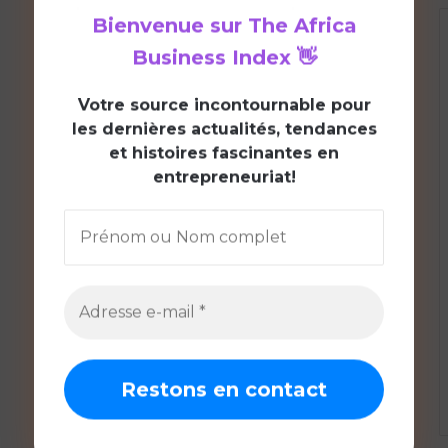
Bienvenue sur
The Africa
Business Index
👋
V
otre source incontournable pour
les dernières actualités, tendances
et histoires fascinantes en
entrepreneuriat!