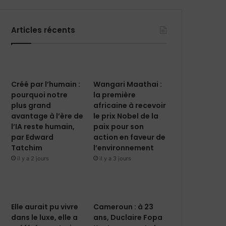
Articles récents
Créé par l’humain :
Wangari Maathai :
pourquoi notre
la première
plus grand
africaine à recevoir
avantage à l’ère de
le prix Nobel de la
l’IA reste humain,
paix pour son
par Edward
action en faveur de
Tatchim
l’environnement
il y a 2 jours
il y a 3 jours
Elle aurait pu vivre
Cameroun : à 23
dans le luxe, elle a
ans, Duclaire Fopa