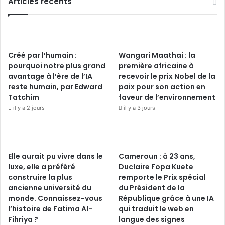
Articles récents
Créé par l’humain :
Wangari Maathai : la
pourquoi notre plus grand
première africaine à
avantage à l’ère de l’IA
recevoir le prix Nobel de la
reste humain, par Edward
paix pour son action en
Tatchim
faveur de l’environnement
il y a 2 jours
il y a 3 jours
Elle aurait pu vivre dans le
Cameroun : à 23 ans,
luxe, elle a préféré
Duclaire Fopa Kuete
construire la plus
remporte le Prix spécial
ancienne université du
du Président de la
monde. Connaissez-vous
République grâce à une IA
l’histoire de Fatima Al-
qui traduit le web en
Fihriya ?
langue des signes