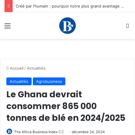
Créé par l’humain : pourquoi notre plus grand avantage à l’ère de l’IA reste humain, par Edward Tatchim
Menu
R
Accueil
/
Actualités
Actualités
Agrobusiness
Le Ghana devrait
consommer 865 000
tonnes de blé en 2024/2025
Follow
Envoyer
The Africa Business Index
décembre 24, 2024