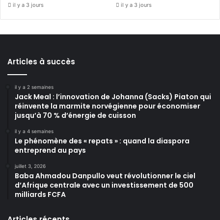
il y a 3 jours
il y a 3 jours
Articles à succès
il y a 2 semaines
Jack Meal : l’innovation de Johanna (Sacks) Piaton qui
réinvente la marmite norvégienne pour économiser
jusqu’à 70 % d’énergie de cuisson
il y a 4 semaines
Le phénomène des « repats » : quand la diaspora
entreprend au pays
juillet 3, 2026
Baba Ahmadou Danpullo veut révolutionner le ciel
d’Afrique centrale avec un investissement de 500
milliards FCFA
Articles récents