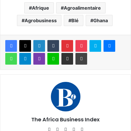
Afrique
Agroalimentaire
Agrobusiness
Blé
Ghana
Facebook
X
Linkedin
Tumblr
Pinterest
Pocket
Skype
Messen
WhatsApp
Telegram
Viber
Ligne
Partager par email
Imprimer
The Africa Business Index
Website
Facebook
X
Linkedin
Instagram