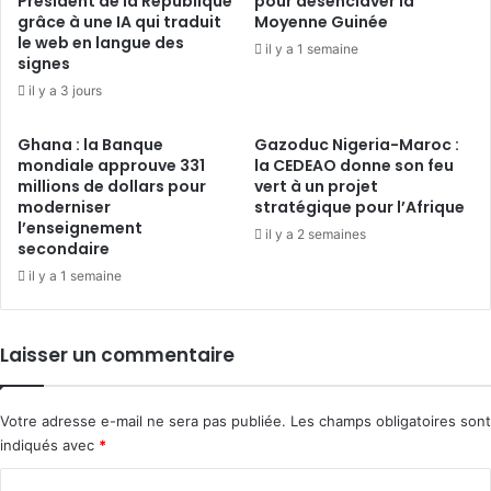
Président de la République
pour désenclaver la
grâce à une IA qui traduit
Moyenne Guinée
le web en langue des
il y a 1 semaine
signes
il y a 3 jours
Ghana : la Banque
Gazoduc Nigeria-Maroc :
mondiale approuve 331
la CEDEAO donne son feu
millions de dollars pour
vert à un projet
moderniser
stratégique pour l’Afrique
l’enseignement
il y a 2 semaines
secondaire
il y a 1 semaine
Laisser un commentaire
Votre adresse e-mail ne sera pas publiée.
Les champs obligatoires sont
indiqués avec
*
C