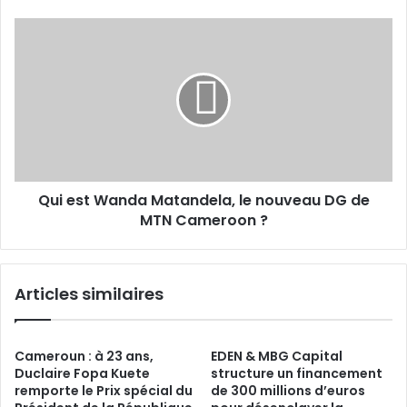
Qui
est
Wanda
Matandela,
le
nouveau
DG
de
MTN
Qui est Wanda Matandela, le nouveau DG de
Cameroon
?
MTN Cameroon ?
Articles similaires
Cameroun : à 23 ans,
EDEN & MBG Capital
Duclaire Fopa Kuete
structure un financement
remporte le Prix spécial du
de 300 millions d’euros