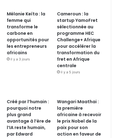
Mélanie Keïta : la
Cameroun : la
femme qui
startup YamoFret
transforme le
sélectionnée au
carbone en
programme HEC
opportunités pour
Challenge+ Afrique
les entrepreneurs
pour accélérer la
africains
transformation du
fret en Afrique
il y a 3 jours
centrale
il y a 5 jours
Créé par l’humain :
Wangari Maathai :
pourquoi notre
la première
plus grand
africaine à recevoir
avantage à l’ère de
le prix Nobel de la
l’IA reste humain,
paix pour son
par Edward
action en faveur de