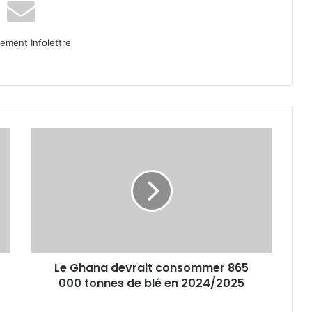
ment Infolettre
Le
Ghana
devrait
consommer
865
000
tonnes
de
blé
Le Ghana devrait consommer 865
en
2024/2025
000 tonnes de blé en 2024/2025