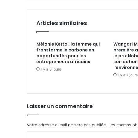
Articles similaires
Mélanie Keïta : la femme qui
Wangari Ma
transforme le carbone en
première a
opportunités pour les
le prix Nob
entrepreneurs africains
son action
l’environn
il y a 3 jours
il y a 7 jours
Laisser un commentaire
Votre adresse e-mail ne sera pas publiée.
Les champs obl
C