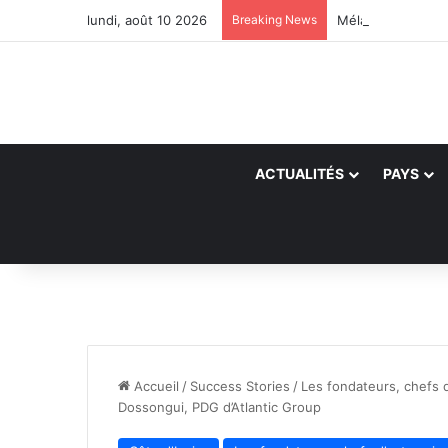
lundi, août 10 2026
Breaking News
ACTUALITÉS
PAYS
Accueil
/
Success Stories
/
Les fondateurs, chefs d
Dossongui, PDG d’Atlantic Group