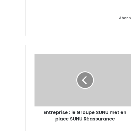
Abonne
Entreprise :
le
Groupe
SUNU
met
en
place
SUNU
Réassurance
Entreprise : le Groupe SUNU met en
place SUNU Réassurance