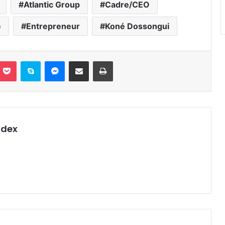
Atlantic Group
Cadre/CEO
e
Entrepreneur
Koné Dossongui
nterest
Pocket
Skype
Messenger
Partager par email
Imprimer
ndex