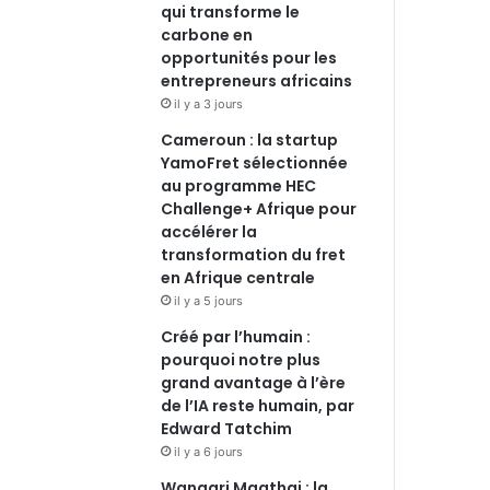
qui transforme le
carbone en
opportunités pour les
entrepreneurs africains
il y a 3 jours
Cameroun : la startup
YamoFret sélectionnée
au programme HEC
Challenge+ Afrique pour
accélérer la
transformation du fret
en Afrique centrale
il y a 5 jours
Créé par l’humain :
pourquoi notre plus
grand avantage à l’ère
de l’IA reste humain, par
Edward Tatchim
il y a 6 jours
Wangari Maathai : la