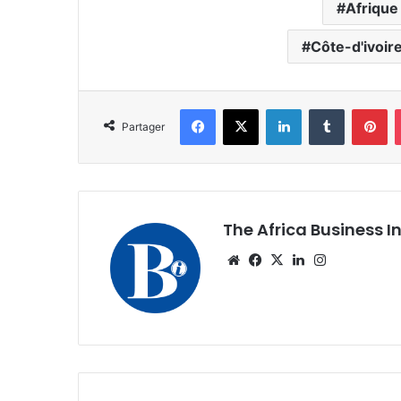
Afrique
Côte-d'ivoir
Facebook
X
Linkedin
Tumblr
Pi
Partager
The Africa Business I
Website
Facebook
X
Linkedin
Instagram