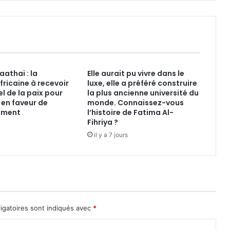
athai : la
Elle aurait pu vivre dans le
fricaine à recevoir
luxe, elle a préféré construire
el de la paix pour
la plus ancienne université du
 en faveur de
monde. Connaissez-vous
ement
l’histoire de Fatima Al-
Fihriya ?
il y a 7 jours
igatoires sont indiqués avec
*