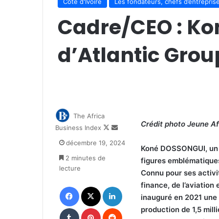
Côte d'Ivoire
Les fondateurs, chefs d’entreprise
Cadre/CEO : Ko
d’Atlantic Grou
The Africa
Crédit photo Jeune A
Follow
Envoyer
Business Index
on
un
décembre 19, 2024
X
courriel
Koné DOSSONGUI, un h
2 minutes de
figures emblématiques 
lecture
Connu pour ses activi
finance, de l’aviation 
Facebook
X
Linkedin
inauguré en 2021 une 
Tumblr
Pinterest
Reddit
production de 1,5 mill