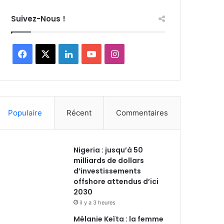
Suivez-Nous !
Facebook
X
Linkedin
YouTube
Instagram
Populaire
Récent
Commentaires
Nigeria : jusqu’à 50
milliards de dollars
d’investissements
offshore attendus d’ici
2030
il y a 3 heures
Mélanie Keïta : la femme