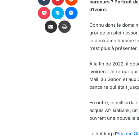
parcours ?
Portrait d
Pocket
Skype
Messenger
d’Ivoire.
Partager par email
Imprimer
Connu dans le domaine 
groupe en plein essor 
le deuxième homme le p
n’est plus à présenter.
À la fin de 2022, il ob
ivoirien. Un retour qui
Mali, au Gabon et aux 
bancaire qui était jus
En outre, le milliardair
acquis AfrisiaBank, un
ouvrert une nouvelle 
La holding d’
Atlantic G