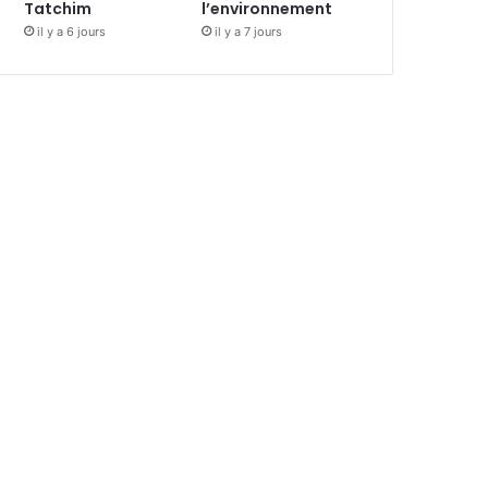
Tatchim
l’environnement
il y a 6 jours
il y a 7 jours