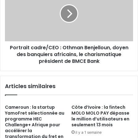
Othman
Benjelloun,
doyen
des
banquiers
africains,
le
Portrait cadre/CEO : Othman Benjelloun, doyen
charismatique
président
des banquiers africains, le charismatique
de
président de BMCE Bank
BMCE
Bank
Articles similaires
Cameroun : la startup
Côte d’Ivoire : la fintech
YamoFret sélectionnée au
MOLO MOLO PAY dépasse
programme HEC
le million d’utilisateurs en
Challenge+ Afrique pour
seulement 13 mois
accélérer la
il y a 1 semaine
transformation du fret en