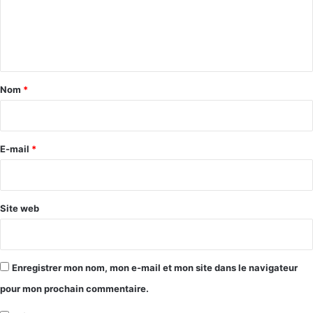
m
e
n
t
a
Nom
*
i
r
e
E-mail
*
*
Site web
Enregistrer mon nom, mon e-mail et mon site dans le navigateur
pour mon prochain commentaire.