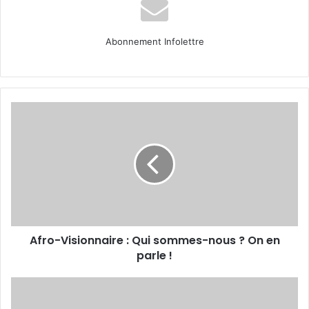
Abonnement Infolettre
Afro-
Visionnaire
:
Qui
sommes-
nous
?
On
en
Afro-Visionnaire : Qui sommes-nous ? On en
parle
!
parle !
Portrait
cadre/CEO :