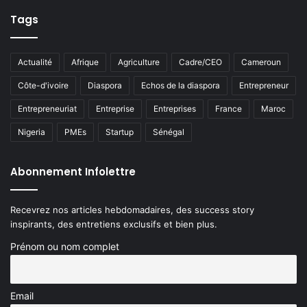
Tags
Actualité
Afrique
Agriculture
Cadre/CEO
Cameroun
Côte-d'ivoire
Diaspora
Echos de la diaspora
Entrepreneur
Entrepreneuriat
Entreprise
Entreprises
France
Maroc
Nigeria
PMEs
Startup
Sénégal
Abonnement Infolettre
Recevrez nos articles hebdomadaires, des success story
inspirants, des entretiens exclusifs et bien plus.
Prénom ou nom complet
Email