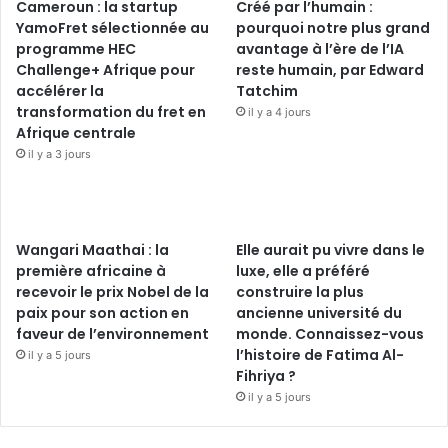
Cameroun : la startup
Créé par l’humain :
YamoFret sélectionnée au
pourquoi notre plus grand
programme HEC
avantage à l’ère de l’IA
Challenge+ Afrique pour
reste humain, par Edward
accélérer la
Tatchim
transformation du fret en
il y a 4 jours
Afrique centrale
il y a 3 jours
Wangari Maathai : la
Elle aurait pu vivre dans le
première africaine à
luxe, elle a préféré
recevoir le prix Nobel de la
construire la plus
paix pour son action en
ancienne université du
faveur de l’environnement
monde. Connaissez-vous
l’histoire de Fatima Al-
il y a 5 jours
Fihriya ?
il y a 5 jours