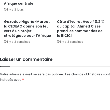
Afrique centrale
il y a 3 jours
Gazoduc Nigeria-Maroc :
Côte d’Ivoire : Avec 40,2 %
la CEDEAO donne son feu
du capital, Ahmed Cissé
vert à un projet
prend les commandes de
stratégique pour l’Afrique
la BICICI
il y a 3 semaines
il y a 3 semaines
Laisser un commentaire
Votre adresse e-mail ne sera pas publiée.
Les champs obligatoires sont
indiqués avec
*
C
o
m