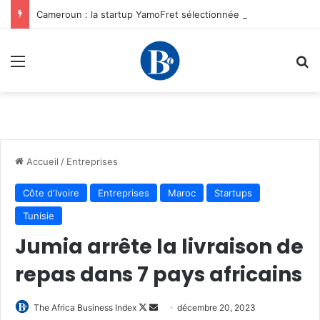
Cameroun : la startup YamoFret sélectionnée au programme HEC Challenge+ Afrique pour accélérer la transformation du fret en Afrique centrale
Menu
R
Accueil
/
Entreprises
Côte d'Ivoire
Entreprises
Maroc
Startups
Tunisie
Jumia arrête la livraison de
repas dans 7 pays africains
Follow
Envoyer
The Africa Business Index
décembre 20, 2023