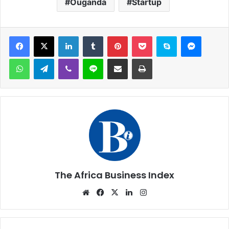
Ouganda
Startup
Facebook
X
Linkedin
Tumblr
Pinterest
Pocket
Skype
Messen
WhatsApp
Telegram
Viber
Ligne
Partager par email
Imprimer
The Africa Business Index
Website
Facebook
X
Linkedin
Instagram