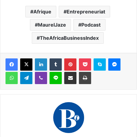
Afrique
Entrepreneuriat
MaurelJaze
Podcast
TheAfricaBusinessIndex
Facebook
X
Linkedin
Tumblr
Pinterest
Pocket
Skype
Messen
WhatsApp
Telegram
Viber
Ligne
Partager par email
Imprimer