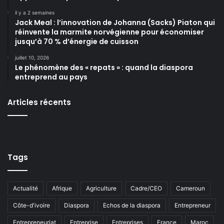
il y a 2 semaines
Jack Meal : l’innovation de Johanna (Sacks) Piaton qui
réinvente la marmite norvégienne pour économiser
jusqu’à 70 % d’énergie de cuisson
juillet 10, 2026
Le phénomène des « repats » : quand la diaspora
entreprend au pays
Articles récents
Tags
Actualité
Afrique
Agriculture
Cadre/CEO
Cameroun
Côte-d'ivoire
Diaspora
Echos de la diaspora
Entrepreneur
Entrepreneuriat
Entreprise
Entreprises
France
Maroc