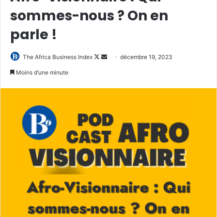
sommes-nous ? On en
parle !
Follow
Envoyer
The Africa Business Index
décembre 19, 2023
on
un
Moins d’une minute
X
courriel