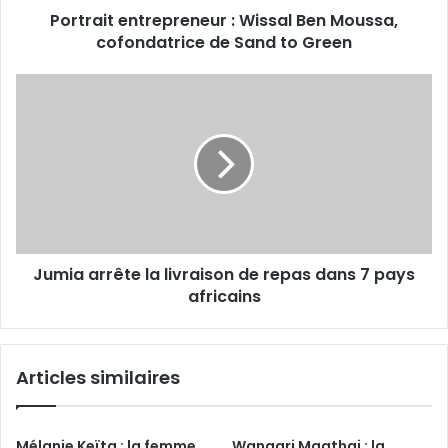
Portrait entrepreneur : Wissal Ben Moussa,
Green
cofondatrice de Sand to Green
Jumia
arrête
la
livraison
de
repas
dans
7
pays
Jumia arrête la livraison de repas dans 7 pays
africains
africains
Articles similaires
Mélanie Keïta : la femme
Wangari Maathai : la