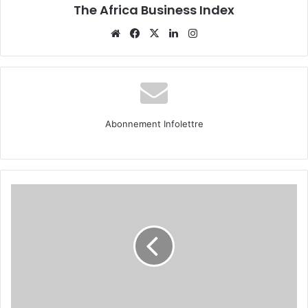
The Africa Business Index
Website
Facebook
X
Linkedin
Instagram
Abonnement Infolettre
Portrait
entrepreneur :
Wissal
Ben
Moussa,
cofondatrice
de
Sand
to