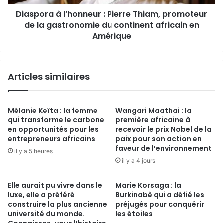
gastronomie
Diaspora à l’honneur : Pierre Thiam, promoteur
du
continent
de la gastronomie du continent africain en
africain
Amérique
en
Amérique
Articles similaires
Mélanie Keïta : la femme
Wangari Maathai : la
qui transforme le carbone
première africaine à
en opportunités pour les
recevoir le prix Nobel de la
entrepreneurs africains
paix pour son action en
faveur de l’environnement
il y a 5 heures
il y a 4 jours
Elle aurait pu vivre dans le
Marie Korsaga : la
luxe, elle a préféré
Burkinabè qui a défié les
construire la plus ancienne
préjugés pour conquérir
université du monde.
les étoiles
Connaissez-vous l’histoire