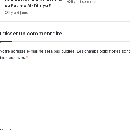
il y a 1 semaine
de Fatima Al-Fihriya ?
il y a 4 jours
Laisser un commentaire
Votre adresse e-mail ne sera pas publiée.
Les champs obligatoires sont
indiqués avec
*
C
o
m
m
e
n
t
a