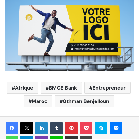
Afrique
BMCE Bank
Entrepreneur
Maroc
Othman Benjelloun
Facebook
X
Linkedin
Tumblr
Pinterest
Pocket
Skype
Messen
WhatsApp
Telegram
Viber
Ligne
Partager par email
Imprimer