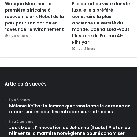
Wangari Maathai : la
Elle aurait pu vivre dans le
première africaine à
luxe, elle a préféré
recevoir le prix Nobel de la
construire la plus
paix pour son action en
ancienne université du
faveur de l’environnement
monde. Connaissez-vous
l’histoire de Fatima Al-
il y a 4 jours
Fihriya ?
il y a 4 jours
Articles à succès
il y a 5 heures
Mélanie Keïta : la femme qui transforme le carbone en
opportunités pour les entrepreneurs africains
il y a 2 semaines
Jack Meal : l’innovation de Johanna (Sacks) Piaton qui
réinvente la marmite norvégienne pour économiser