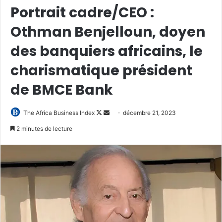
Portrait cadre/CEO :
Othman Benjelloun, doyen
des banquiers africains, le
charismatique président
de BMCE Bank
Follow
Envoyer
The Africa Business Index
décembre 21, 2023
on
un
2 minutes de lecture
X
courriel