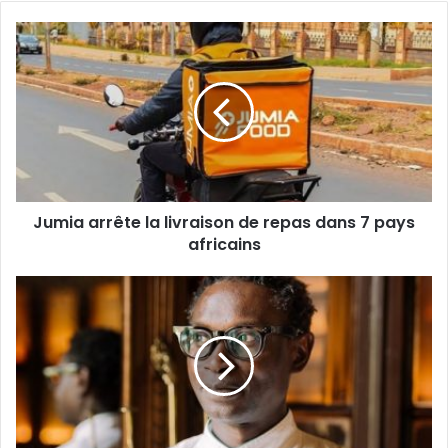
Jumia
arrête
la
livraison
de
repas
dans
7
pays
Jumia arrête la livraison de repas dans 7 pays
africains
africains
Diaspora
à
l’honneur :
Pierre
Thiam,
promoteur
de
la