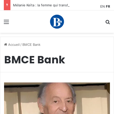
Mélanie Keïta : la femme qui transforme le carbone en opportunités pour les entrepreneurs africains
EN
FR
Menu
R
Accueil
/
BMCE Bank
BMCE Bank