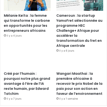
Mélanie Keïta : la femme
Cameroun : la startup
qui transforme le carbone
YamoFret sélectionnée au
en opportunités pour les
programme HEC
entrepreneurs africains
Challenge+ Afrique pour
accélérer la
il y a 4 jours
transformation du fret en
Afrique centrale
il y a 6 jours
Créé par l’humain :
Wangari Maathai : la
pourquoi notre plus grand
première africaine à
avantage à l’ère de l’IA
recevoir le prix Nobel de la
reste humain, par Edward
paix pour son action en
Tatchim
faveur de l’environnement
il y a 7 jours
il y a 1 semaine