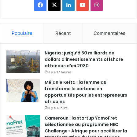
F
X
L
Y
I
a
i
o
n
c
n
u
s
Populaire
Récent
Commentaires
e
k
T
t
Nigeria : jusqu’à 50 milliards de
b
e
u
a
dollars d’investissements offshore
o
attendus d’ici 2030
d
b
g
il y a 17 heures
o
i
e
r
Mélanie Keïta : la femme qui
transforme le carbone en
k
n
a
opportunités pour les entrepreneurs
africains
m
il y a 4 jours
Cameroun : la startup YamoFret
sélectionnée au programme HEC
Challenge+ Afrique pour accélérer la