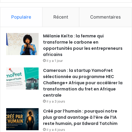
a
i
o
n
c
n
u
s
Populaire
Récent
Commentaires
e
k
T
t
Mélanie Keïta : la femme qui
b
e
u
a
transforme le carbone en
o
opportunités pour les entrepreneurs
d
b
g
africains
o
i
e
r
il y a 1 jour
Cameroun : la startup YamoFret
k
n
a
sélectionnée au programme HEC
Challenge+ Afrique pour accélérer la
m
transformation du fret en Afrique
centrale
il y a 3 jours
Créé par l’humain : pourquoi notre
plus grand avantage à l’ère de l’IA
reste humain, par Edward Tatchim
il y a 4 jours