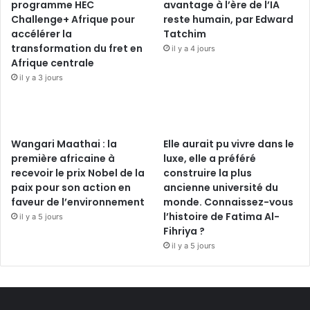
programme HEC
avantage à l’ère de l’IA
Challenge+ Afrique pour
reste humain, par Edward
accélérer la
Tatchim
transformation du fret en
il y a 4 jours
Afrique centrale
il y a 3 jours
Wangari Maathai : la
Elle aurait pu vivre dans le
première africaine à
luxe, elle a préféré
recevoir le prix Nobel de la
construire la plus
paix pour son action en
ancienne université du
faveur de l’environnement
monde. Connaissez-vous
l’histoire de Fatima Al-
il y a 5 jours
Fihriya ?
il y a 5 jours