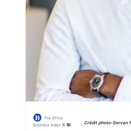
The Africa
Crédit photo-Servan 
Follow
Envoyer
Business Index
on
un