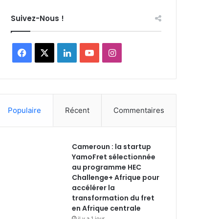
Suivez-Nous !
Facebook
X
Linkedin
YouTube
Instagram
Populaire
Récent
Commentaires
Cameroun : la startup
YamoFret sélectionnée
au programme HEC
Challenge+ Afrique pour
accélérer la
transformation du fret
en Afrique centrale
il y a 1 jour