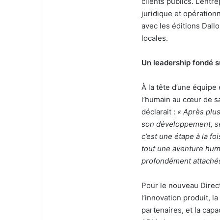
clients publics. L’ent
juridique et opération
avec les éditions Dall
locales.
Un leadership fondé su
À la tête d’une équip
l’humain au cœur de sa
déclarait :
« Après plus
son développement, se
c’est une étape à la fo
tout une aventure hu
profondément attachés 
Pour le nouveau Direct
l’innovation produit, l
partenaires, et la capa