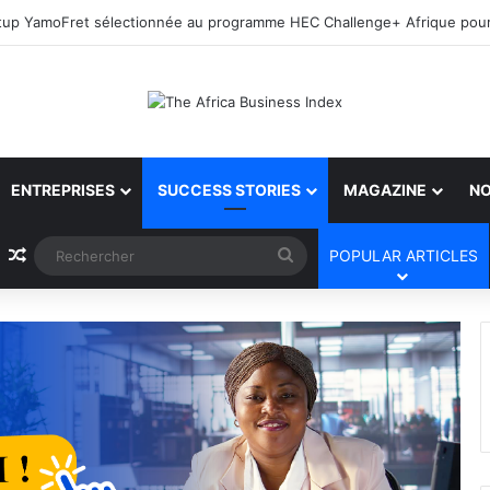
ENTREPRISES
SUCCESS STORIES
MAGAZINE
NO
Article Aléatoire
Rechercher
POPULAR ARTICLES