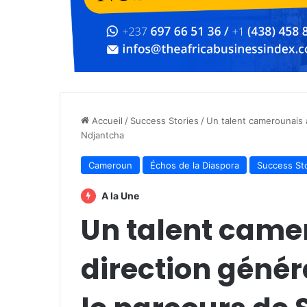
Accueil
/
Success Stories
/
Un talent camerounais à
Ndjantcha
Cameroun
Échos de la Diaspora
Success St
A la Une
Un talent came
direction génér