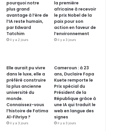
pourquoi notre
la première
plus grand
africaine à recevoir
avantage à l’ère de
le prix Nobel de la
l’IA reste humain,
paix pour son
par Edward
action en faveur de
Tatchim
l’environnement
il y a 2 jours
il y a 3 jours
Elle aurait pu vivre
Cameroun : à 23
dans le luxe, elle a
ans, Duclaire Fopa
préféré construire
Kuete remporte le
la plus ancienne
Prix spécial du
université du
Président de la
monde.
République grâce à
Connaissez-vous
une IA qui traduit le
l’histoire de Fatima
web en langue des
Al-Fihriya ?
signes
il y a 3 jours
il y a 3 jours