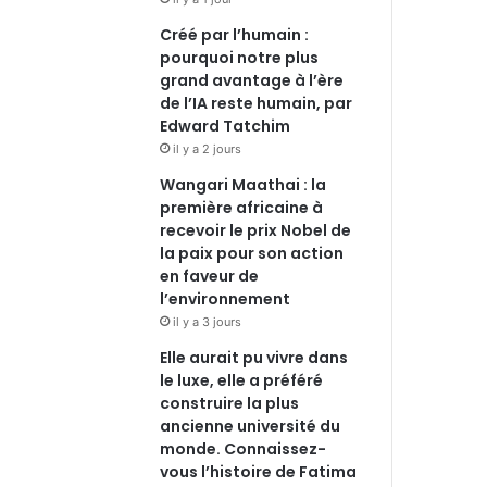
Créé par l’humain :
pourquoi notre plus
grand avantage à l’ère
de l’IA reste humain, par
Edward Tatchim
il y a 2 jours
Wangari Maathai : la
première africaine à
recevoir le prix Nobel de
la paix pour son action
en faveur de
l’environnement
il y a 3 jours
Elle aurait pu vivre dans
le luxe, elle a préféré
construire la plus
ancienne université du
monde. Connaissez-
vous l’histoire de Fatima