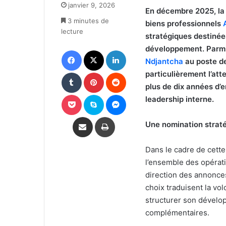
janvier 9, 2026
X
courriel
En décembre 2025, la
3 minutes de
biens professionnels
lecture
stratégiques destiné
développement. Parmi
Facebook
X
Linkedin
Ndjantcha
au poste de
Tumblr
Pinterest
Reddit
particulièrement l’att
plus de dix années d
Pocket
Skype
Messenger
leadership interne.
Partager par email
Imprimer
Une nomination straté
Dans le cadre de cette
l’ensemble des opérat
direction des annonces
choix traduisent la vo
structurer son dévelo
complémentaires.