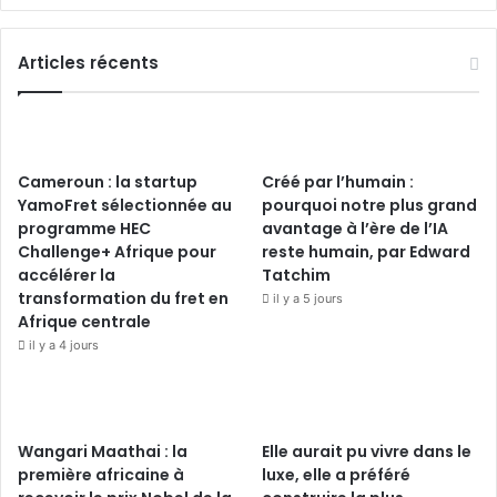
Articles récents
Cameroun : la startup
Créé par l’humain :
YamoFret sélectionnée au
pourquoi notre plus grand
programme HEC
avantage à l’ère de l’IA
Challenge+ Afrique pour
reste humain, par Edward
accélérer la
Tatchim
transformation du fret en
il y a 5 jours
Afrique centrale
il y a 4 jours
Wangari Maathai : la
Elle aurait pu vivre dans le
première africaine à
luxe, elle a préféré