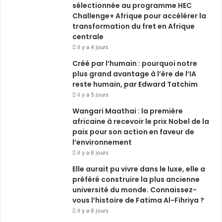
sélectionnée au programme HEC
Challenge+ Afrique pour accélérer la
m
transformation du fret en Afrique
centrale
il y a 4 jours
Créé par l’humain : pourquoi notre
plus grand avantage à l’ère de l’IA
reste humain, par Edward Tatchim
il y a 5 jours
Wangari Maathai : la première
africaine à recevoir le prix Nobel de la
paix pour son action en faveur de
l’environnement
il y a 6 jours
Elle aurait pu vivre dans le luxe, elle a
préféré construire la plus ancienne
université du monde. Connaissez-
vous l’histoire de Fatima Al-Fihriya ?
il y a 6 jours