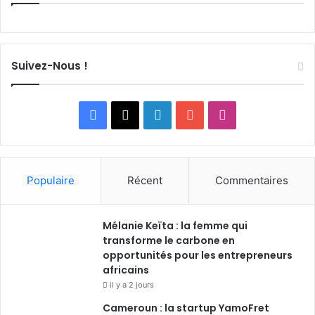
Suivez-Nous !
F
X
L
Y
I
a
i
o
n
c
n
u
s
Populaire
Récent
Commentaires
e
k
T
t
Mélanie Keïta : la femme qui
b
e
u
a
transforme le carbone en
o
opportunités pour les entrepreneurs
d
b
g
africains
o
i
e
r
il y a 2 jours
Cameroun : la startup YamoFret
k
n
a