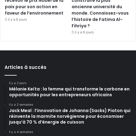
recevoir le prix Nobel de la
construire la plus
paix pour son action en
ancienne université du
faveur de l’environnement
monde. Connaissez-vous
l’histoire de Fatima Al-
il y a 6 jours
Fihriya ?
il y a 6 jours
Articles à succès
il y a 2 jours
Mélanie Keïta : la femme qui transforme le carbone en
opportunités pour les entrepreneurs africains
il y a 2 semaines
Jack Meal : l’innovation de Johanna (Sacks) Piaton qui
réinvente la marmite norvégienne pour économiser
jusqu’à 70 % d’énergie de cuisson
il y a 4 semaines