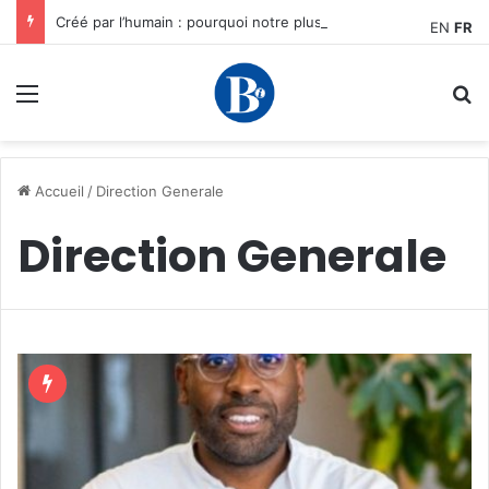
Créé par l’humain : pourquoi notre plus grand avantage à l’ère de l’IA reste humain, par Edward Tatchim
EN
FR
Menu
R
Accueil
/
Direction Generale
Direction Generale