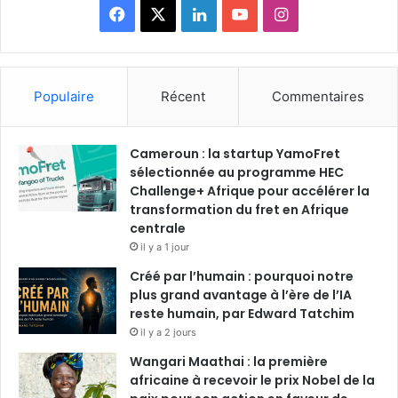
F
X
L
Y
I
a
i
o
n
c
n
u
s
Populaire
Récent
Commentaires
e
k
T
t
Cameroun : la startup YamoFret
b
e
u
a
sélectionnée au programme HEC
o
Challenge+ Afrique pour accélérer la
d
b
g
transformation du fret en Afrique
o
i
e
r
centrale
il y a 1 jour
k
n
a
Créé par l’humain : pourquoi notre
plus grand avantage à l’ère de l’IA
m
reste humain, par Edward Tatchim
il y a 2 jours
Wangari Maathai : la première
africaine à recevoir le prix Nobel de la