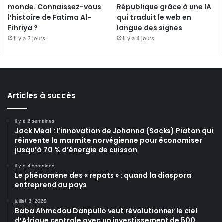
monde. Connaissez-vous
République grâce à une IA
l’histoire de Fatima Al-
qui traduit le web en
Fihriya ?
langue des signes
il y a 3 jours
il y a 4 jours
Articles à succès
il y a 2 semaines
Jack Meal : l’innovation de Johanna (Sacks) Piaton qui
réinvente la marmite norvégienne pour économiser
jusqu’à 70 % d’énergie de cuisson
il y a 4 semaines
Le phénomène des « repats » : quand la diaspora
entreprend au pays
juillet 3, 2026
Baba Ahmadou Danpullo veut révolutionner le ciel
d’Afrique centrale avec un investissement de 500